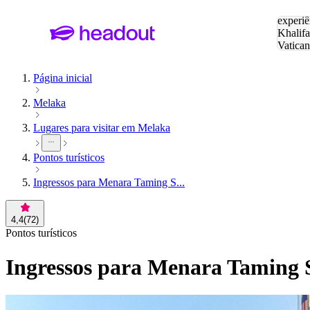
Pesquis
experiê
Khalifa
Vatica
Eiffel
P
Página inicial
Melaka
Lugares para visitar em Melaka
Pontos turísticos
Ingressos para Menara Taming S...
4,4
(
72
)
Pontos turísticos
Ingressos para Menara Taming 