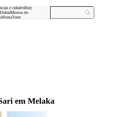
ar
ncias e cidades
Burj
Dubai
Museus do
no
Roma
Torre
aris
experiências e cidades
Sari em Melaka