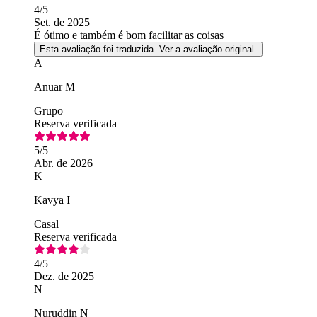
4
/5
Set. de 2025
É ótimo e também é bom facilitar as coisas
Esta avaliação foi traduzida. Ver a avaliação original.
A
Anuar M
Grupo
Reserva verificada
5
/5
Abr. de 2026
K
Kavya I
Casal
Reserva verificada
4
/5
Dez. de 2025
N
Nuruddin N