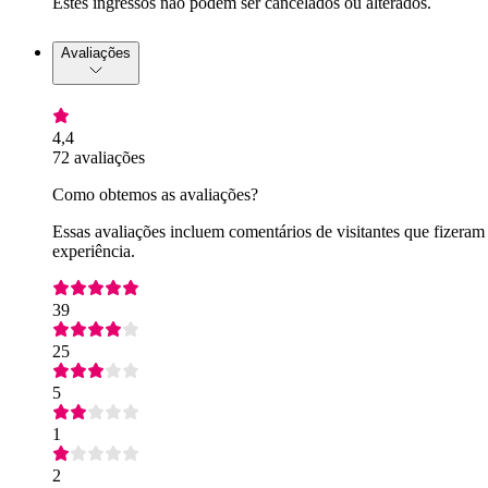
Estes ingressos não podem ser cancelados ou alterados.
Avaliações
4,4
72 avaliações
Como obtemos as avaliações?
Essas avaliações incluem comentários de visitantes que fizeram
experiência.
39
25
5
1
2