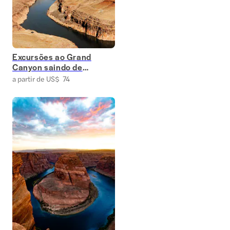
Excursões ao Grand
Canyon saindo de
Las Vegas
a partir de US$ 74