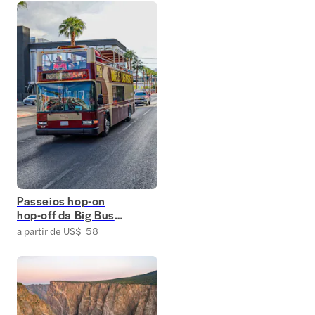
Passeios hop-on
hop-off da Big Bus
em Las Vegas
a partir de US$ 58