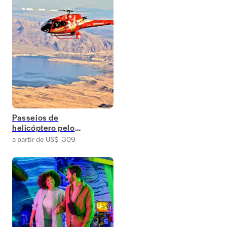
Passeios de
helicóptero pelo
Grand Canyon
a partir de US$ 309