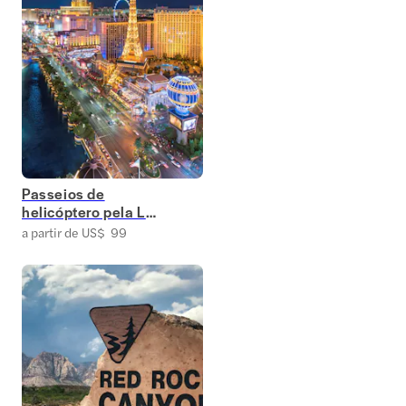
Passeios de
helicóptero pela Las
Vegas Strip
a partir de US$ 99