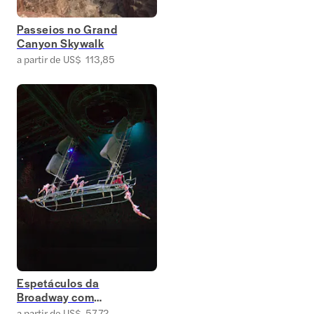
Passeios no Grand
Canyon Skywalk
a partir de US$ 113,85
Espetáculos da
Broadway com
desconto
a partir de US$ 57,72