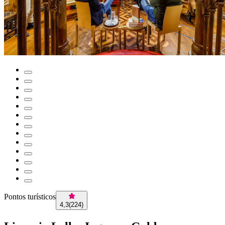
Pontos turísticos
4,3
(
224
)