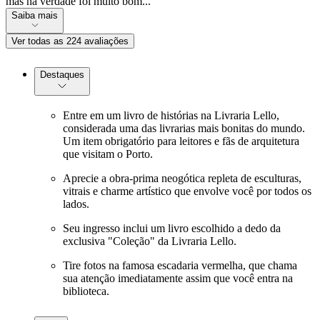
mas na verdade foi muito bom...
Saiba mais
Ver todas as 224 avaliações
Destaques
Entre em um livro de histórias na Livraria Lello,
considerada uma das livrarias mais bonitas do mundo.
Um item obrigatório para leitores e fãs de arquitetura
que visitam o Porto.
Aprecie a obra-prima neogótica repleta de esculturas,
vitrais e charme artístico que envolve você por todos os
lados.
Seu ingresso inclui um livro escolhido a dedo da
exclusiva "Coleção" da Livraria Lello.
Tire fotos na famosa escadaria vermelha, que chama
sua atenção imediatamente assim que você entra na
biblioteca.