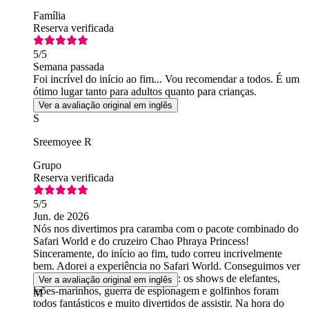
Família
Reserva verificada
5
/5
Semana passada
Foi incrível do início ao fim... Vou recomendar a todos. É um
ótimo lugar tanto para adultos quanto para crianças.
Ver a avaliação original em inglês
S
Sreemoyee R
Grupo
Reserva verificada
5
/5
Jun. de 2026
Nós nos divertimos pra caramba com o pacote combinado do
Safari World e do cruzeiro Chao Phraya Princess!
Sinceramente, do início ao fim, tudo correu incrivelmente
bem. Adorei a experiência no Safari World. Conseguimos ver
quase todas as principais atrações: os shows de elefantes,
Ver a avaliação original em inglês
leões-marinhos, guerra de espionagem e golfinhos foram
M
todos fantásticos e muito divertidos de assistir. Na hora do