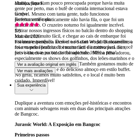
almoço, fiquei um pouco preocupada porque havia muita
Mallikarjuna K
gente por perto, mas o bufê de comida internacional estava
Grupo
incrível. Mesmo com tanta gente, tudo funcionou
Reserva verificada
perfeitamente e praticamente não havia fila, o que foi um
grande alívio. O cruzeiro noturno foi igualmente incrível.
Retirar nossos ingressos físicos no balcão dentro do shopping
5
/5
Iconsiam foi muito fácil, e chegar ao cais de embarque foi
Mai. de 2026
totalmente tranquilo. Descer o rio com um jantar maravilhoso
Foi uma experiência incrível no Safari World. Basicamente, a
foi a maneira perfeita de encerrar um dia memorável. Se você
reserva pelo Headouts foi muito fácil e intuitiva para mim,
for visitar, esse pacote combinado vale 100% a pena!
pois o check-in no balcão foi rapidinho. Minha filha adorou,
especialmente os shows dos golfinhos, dos leões-marinhos e o
show de acrobacias de cowboys. Também gostamos muito de
Ver a avaliação original em inglês
alimentar os pássaros e do delicioso almoço em estilo buffet.
Ver mais avaliações
No geral, ficamos muito satisfeitos, e o local é muito bem
cuidado. Imperdível!
Sua experiência
Duplique a aventura com emoções pré-históricas e encontros
com animais selvagens reais em duas das principais atrações
de Bangcoc.
Jurassic World: A Exposição em Bangcoc
Primeiros passos