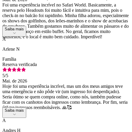
Foi uma experiência incrível no Safari World. Basicamente, a
reserva pelo Headouts foi muito fácil e intuitiva para mim, pois o
check-in no balcão foi rapidinho. Minha filha adorou, especialmente
os shows dos golfinhos, dos leões-marinhos e o show de acrobacias
de cowboys. Também gostamos muito de alimentar os pássaros e do
Saiba mais
delicioso almoço em estilo buffet. No geral, ficamos muito
satisfeitos, e o local é muito bem cuidado. Imperdível!
A
Arlene N
Família
Reserva verificada
5
/5
Mai. de 2026
Hoje foi uma experiência incrível, mas um dos meus amigos teve
uma emergência e não pôde vir (um ingresso foi desperdiçado).
Seria ótimo se quem compra online, como nós, também pudesse
ficar com os canhotos dos ingressos como lembrança. Por fim, seria
útil ter ingressos reembolsáveis. 🙏🥰
Saiba mais
A
Andres H