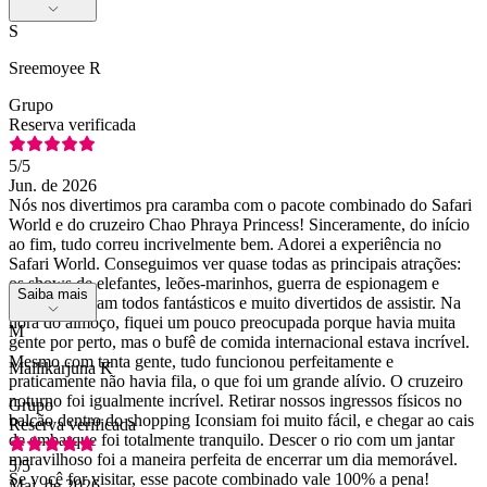
S
Sreemoyee R
Grupo
Reserva verificada
5
/5
Jun. de 2026
Nós nos divertimos pra caramba com o pacote combinado do Safari
World e do cruzeiro Chao Phraya Princess! Sinceramente, do início
ao fim, tudo correu incrivelmente bem. Adorei a experiência no
Safari World. Conseguimos ver quase todas as principais atrações:
os shows de elefantes, leões-marinhos, guerra de espionagem e
Saiba mais
golfinhos foram todos fantásticos e muito divertidos de assistir. Na
hora do almoço, fiquei um pouco preocupada porque havia muita
M
gente por perto, mas o bufê de comida internacional estava incrível.
Mesmo com tanta gente, tudo funcionou perfeitamente e
Mallikarjuna K
praticamente não havia fila, o que foi um grande alívio. O cruzeiro
noturno foi igualmente incrível. Retirar nossos ingressos físicos no
Grupo
balcão dentro do shopping Iconsiam foi muito fácil, e chegar ao cais
Reserva verificada
de embarque foi totalmente tranquilo. Descer o rio com um jantar
maravilhoso foi a maneira perfeita de encerrar um dia memorável.
5
/5
Se você for visitar, esse pacote combinado vale 100% a pena!
Mai. de 2026