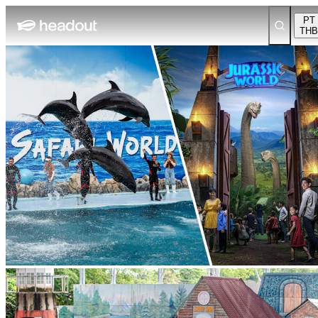
PT
THB