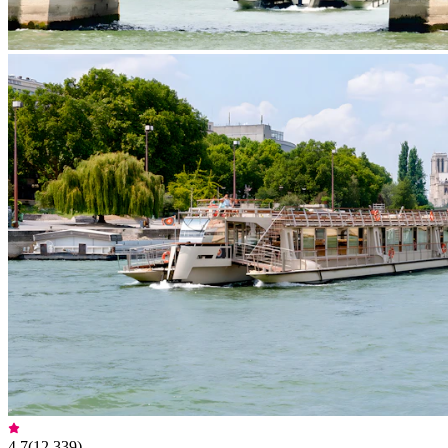
4,7
(
12.339
)