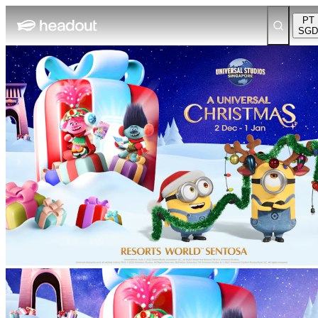
PT
SGD