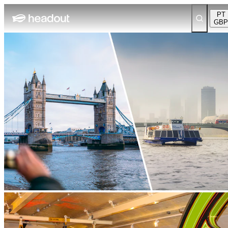
PT
GBP