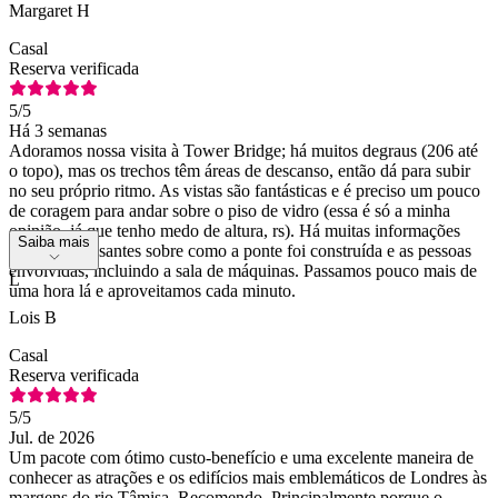
Margaret H
Casal
Reserva verificada
5
/5
Há 3 semanas
Adoramos nossa visita à Tower Bridge; há muitos degraus (206 até
o topo), mas os trechos têm áreas de descanso, então dá para subir
no seu próprio ritmo. As vistas são fantásticas e é preciso um pouco
de coragem para andar sobre o piso de vidro (essa é só a minha
opinião, já que tenho medo de altura, rs). Há muitas informações
Saiba mais
muito interessantes sobre como a ponte foi construída e as pessoas
envolvidas, incluindo a sala de máquinas. Passamos pouco mais de
L
uma hora lá e aproveitamos cada minuto.
Lois B
Casal
Reserva verificada
5
/5
Jul. de 2026
Um pacote com ótimo custo-benefício e uma excelente maneira de
conhecer as atrações e os edifícios mais emblemáticos de Londres às
margens do rio Tâmisa. Recomendo. Principalmente porque o