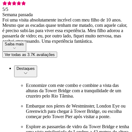
5
/5
Semana passada
Foi uma visita absolutamente incrível com meu filho de 10 anos.
Mesmo que as escadas quase tenham me matado, com aquele calor,
é preciso subi-las para viver essa experiência. Meu filho adorou a
passarela de vidro; eu, por outro lado, fiquei muito nervosa, mas
acabei atravessando. Uma experiência fantástica.
Saiba mais
Ver todas as 3.7K avaliações
Destaques
Economize com este combo e combine a vista das
alturas da Tower Bridge com a tranquilidade de um
cruzeiro pelo Rio Tâmisa.
Embarque nos píeres de Westminster, London Eye ou
Greenwich para chegar à Tower Bridge, ou escolha
começar pelo Tower Pier após visitar a ponte.
Explore as passarelas de vidro da Tower Bridge e tenha
uma vista privilegiada de Londres a 42 metros de altura,