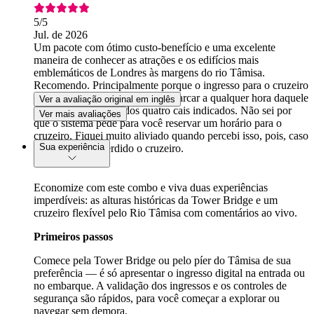
5
/5
Jul. de 2026
Um pacote com ótimo custo-benefício e uma excelente
maneira de conhecer as atrações e os edifícios mais
emblemáticos de Londres às margens do rio Tâmisa.
Recomendo. Principalmente porque o ingresso para o cruzeiro
fluvial é flexível; você pode embarcar a qualquer hora daquele
Ver a avaliação original em inglês
dia em qualquer um dos quatro cais indicados. Não sei por
Ver mais avaliações
que o sistema pede para você reservar um horário para o
cruzeiro. Fiquei muito aliviado quando percebi isso, pois, caso
Sua experiência
contrário, teria perdido o cruzeiro.
Economize com este combo e viva duas experiências
imperdíveis: as alturas históricas da Tower Bridge e um
cruzeiro flexível pelo Rio Tâmisa com comentários ao vivo.
Primeiros passos
Comece pela Tower Bridge ou pelo píer do Tâmisa de sua
preferência — é só apresentar o ingresso digital na entrada ou
no embarque. A validação dos ingressos e os controles de
segurança são rápidos, para você começar a explorar ou
navegar sem demora.