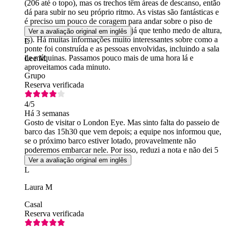
(206 até o topo), mas os trechos têm áreas de descanso, então
dá para subir no seu próprio ritmo. As vistas são fantásticas e
é preciso um pouco de coragem para andar sobre o piso de
vidro (essa é só a minha opinião, já que tenho medo de altura,
Ver a avaliação original em inglês
rs). Há muitas informações muito interessantes sobre como a
L
ponte foi construída e as pessoas envolvidas, incluindo a sala
de máquinas. Passamos pouco mais de uma hora lá e
Lee M
aproveitamos cada minuto.
Grupo
Reserva verificada
4
/5
Há 3 semanas
Gosto de visitar o London Eye. Mas sinto falta do passeio de
barco das 15h30 que vem depois; a equipe nos informou que,
se o próximo barco estiver lotado, provavelmente não
poderemos embarcar nele. Por isso, reduzi a nota e não dei 5
estrelas.
Ver a avaliação original em inglês
L
Laura M
Casal
Reserva verificada