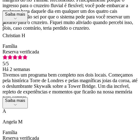
ingresso para o cruzeiro fluvial é flexível; você pode embarcar a
qualquer hora daquele dia em qualquer um dos quatro cais
Saiba mais
indicados. Não sei por que o sistema pede para você reservar um
horário para o cruzeiro. Fiquei muito aliviado quando percebi isso,
C
pois, caso contrário, teria perdido o cruzeiro.
Christian H
Família
Reserva verificada
5
/5
Há 2 semanas
Tivemos um programa bem completo nos dois locais. Começamos
pela histórica Torre de Londres e pelas magníficas joias da coroa, até
o deslumbrante Skywalk sobre a Tower Bridge. Um dia incrível,
repleto de experiências e momentos que ficarão na nossa memória
para sempre.
Saiba mais
A
Angela M
Família
Reserva verificada