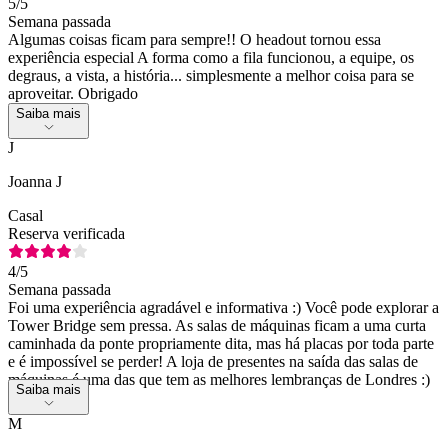
5
/5
Semana passada
Algumas coisas ficam para sempre!! O headout tornou essa
experiência especial A forma como a fila funcionou, a equipe, os
degraus, a vista, a história... simplesmente a melhor coisa para se
aproveitar. Obrigado
Saiba mais
J
Joanna J
Casal
Reserva verificada
4
/5
Semana passada
Foi uma experiência agradável e informativa :) Você pode explorar a
Tower Bridge sem pressa. As salas de máquinas ficam a uma curta
caminhada da ponte propriamente dita, mas há placas por toda parte
e é impossível se perder! A loja de presentes na saída das salas de
máquinas é uma das que tem as melhores lembranças de Londres :)
Saiba mais
M