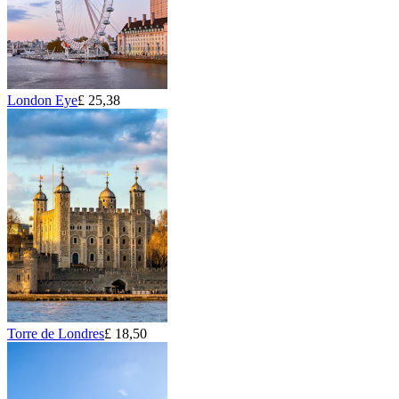
London Eye
£ 25,38
Torre de Londres
£ 18,50