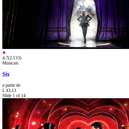
4,7
(
2.133
)
Musicais
Six
a partir de
£ 43,13
Slide 1 of 14