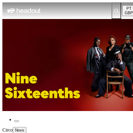
PT
GBP
Circo
Novo