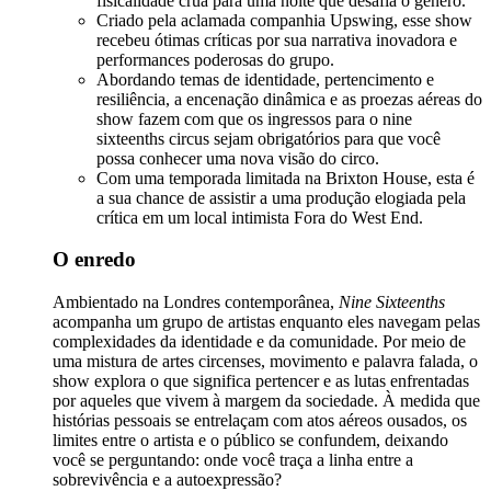
fisicalidade crua para uma noite que desafia o gênero.
Criado pela aclamada companhia Upswing, esse show
recebeu ótimas críticas por sua narrativa inovadora e
performances poderosas do grupo.
Abordando temas de identidade, pertencimento e
resiliência, a encenação dinâmica e as proezas aéreas do
show fazem com que os ingressos para o nine
sixteenths circus sejam obrigatórios para que você
possa conhecer uma nova visão do circo.
Com uma temporada limitada na Brixton House, esta é
a sua chance de assistir a uma produção elogiada pela
crítica em um local intimista Fora do West End.
O enredo
Ambientado na Londres contemporânea,
Nine Sixteenths
acompanha um grupo de artistas enquanto eles navegam pelas
complexidades da identidade e da comunidade. Por meio de
uma mistura de artes circenses, movimento e palavra falada, o
show explora o que significa pertencer e as lutas enfrentadas
por aqueles que vivem à margem da sociedade. À medida que
histórias pessoais se entrelaçam com atos aéreos ousados, os
limites entre o artista e o público se confundem, deixando
você se perguntando: onde você traça a linha entre a
sobrevivência e a autoexpressão?