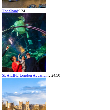
The Shard
£ 24
SEA LIFE London Aquarium
£ 24,50