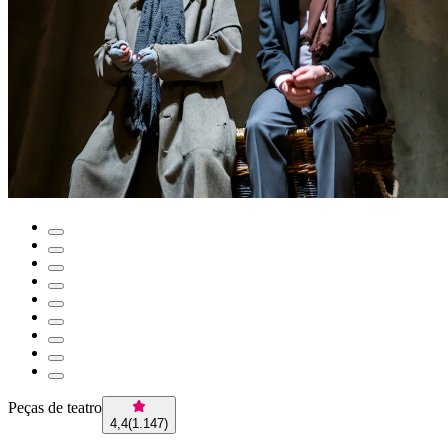
Peças de teatro
4,4
(
1.147
)