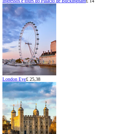
Ingressos e tours do Palácio de Buckingham
£ 14
London Eye
£ 25,38