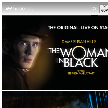
PT
GBP