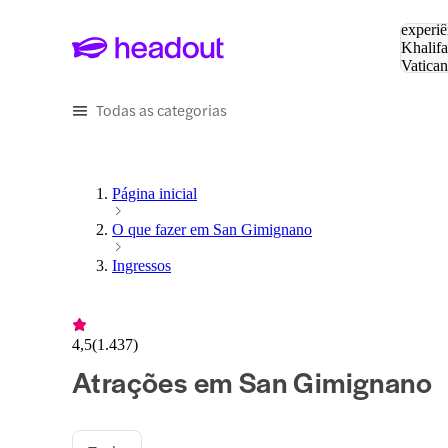
Pesquis
experiê
Khalifa
Vatica
Eiffel
P
Todas as categorias
Página inicial
O que fazer em San Gimignano
Ingressos
4,5
(
1.437
)
Atrações em San Gimignano