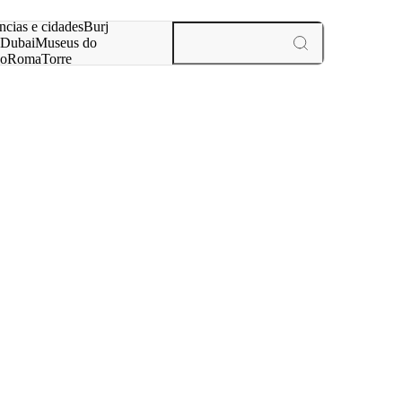
ar
ncias e cidades
Burj
Dubai
Museus do
no
Roma
Torre
aris
experiências e cidades