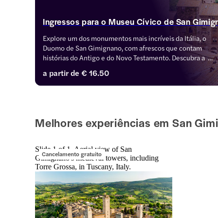
Ingressos para o Museu Cívico de San Gimig
Explore um dos monumentos mais incríveis da Itália, o 
Duomo de San Gimignano, com afrescos que contam 
histórias do Antigo e do Novo Testamento. Descubra a  
Capela de Santa Fina e suas impressionantes paredes 
a partir de
€ 16.50
pintadas por Domenico Ghirlandaio, retratando a vida de 
Fina, uma das santas padroeiras.
Melhores experiências em San Gim
Slide 1 of 1, Aerial view of San
Cancelamento gratuito
Gimignano's medieval towers, including
Torre Grossa, in Tuscany, Italy.