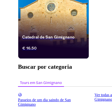
Catedral de San Gimignano
€ 16.50
Buscar por categoria
Tours em San Gimignano
Ver todas 
Gimignan
Passeios de um dia saindo de San
Gimignano