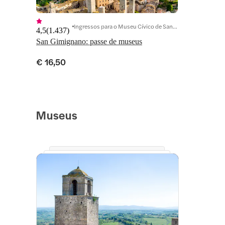
Ingressos para o Museu Cívico de San Gimignano
4,5
(
1.437
)
San Gimignano: passe de museus
€ 16,50
Museus