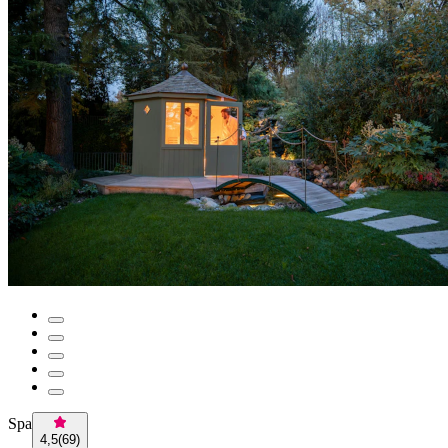
Spa
4,5
(
69
)