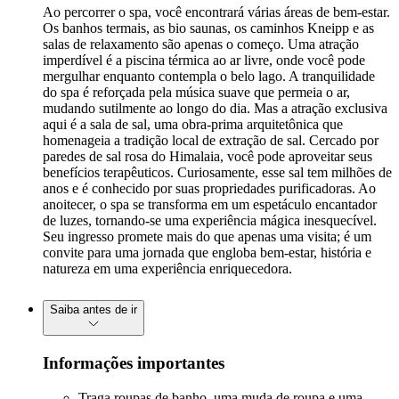
Ao percorrer o spa, você encontrará várias áreas de bem-estar.
Os banhos termais, as bio saunas, os caminhos Kneipp e as
salas de relaxamento são apenas o começo. Uma atração
imperdível é a piscina térmica ao ar livre, onde você pode
mergulhar enquanto contempla o belo lago. A tranquilidade
do spa é reforçada pela música suave que permeia o ar,
mudando sutilmente ao longo do dia. Mas a atração exclusiva
aqui é a sala de sal, uma obra-prima arquitetônica que
homenageia a tradição local de extração de sal. Cercado por
paredes de sal rosa do Himalaia, você pode aproveitar seus
benefícios terapêuticos. Curiosamente, esse sal tem milhões de
anos e é conhecido por suas propriedades purificadoras. Ao
anoitecer, o spa se transforma em um espetáculo encantador
de luzes, tornando-se uma experiência mágica inesquecível.
Seu ingresso promete mais do que apenas uma visita; é um
convite para uma jornada que engloba bem-estar, história e
natureza em uma experiência enriquecedora.
Saiba antes de ir
Informações importantes
Traga roupas de banho, uma muda de roupa e uma