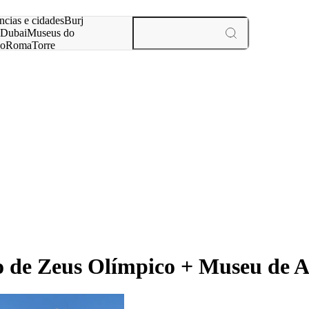
ar
ncias e cidades
Burj
Dubai
Museus do
no
Roma
Torre
aris
experiências e cidades
 de Zeus Olímpico + Museu de A