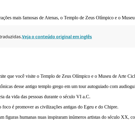
trações mais famosas de Atenas, o Templo de Zeus Olímpico e o Museu 
traduzidas.
Veja o conteúdo original em inglês
te que você visite o Templo de Zeus Olímpico e o Museu de Arte Cicl
tônicas desse antigo templo grego em um tour autoguiado com audiogui
eia da vida das pessoas durante o século VI a.C.
 foco é promover as civilizações antigas do Egeu e do Chipre.
am figuras humanas nuas inspiraram inúmeros artistas do século XX, co