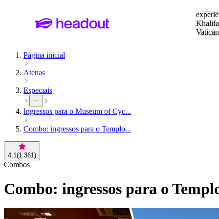
Pesquis
experiê
Khalifa
Vatica
Eiffel
P
Página inicial
Atenas
Especiais
Ingressos para o Museum of Cyc...
Combo: ingressos para o Templo...
4,1
(
1.361
)
Combos
Combo: ingressos para o Templo