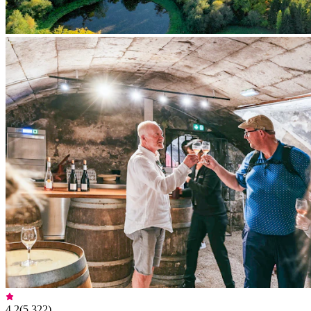
4,2
(
5.322
)