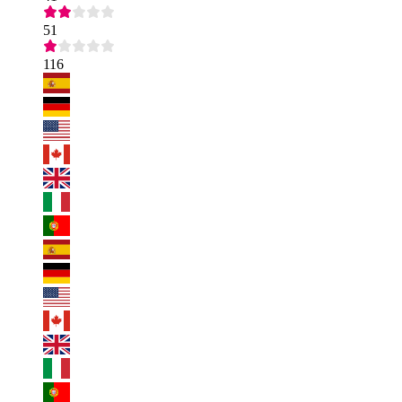
51
116