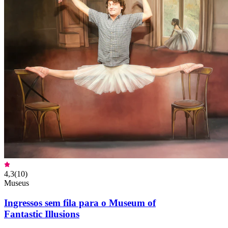
4,3
(
10
)
Museus
Ingressos sem fila para o Museum of
Fantastic Illusions