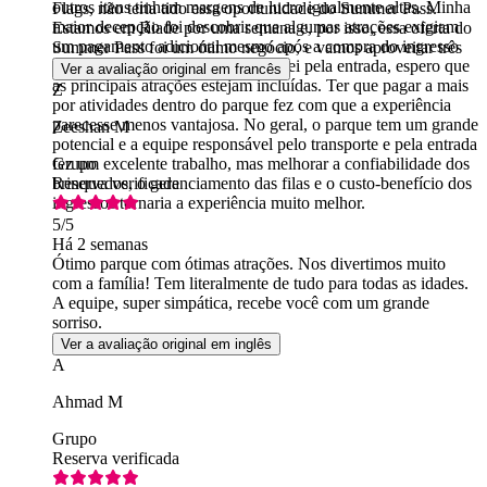
outros itens tinham margens de lucro igualmente altas. Minha
Flags, não teria tido essa oportunidade do Summer Pass.
maior decepção foi descobrir que algumas atrações exigiam
Estamos em Riade por uma semana e, por isso, essa oferta do
um pagamento adicional mesmo após a compra do ingresso
Summer Pass foi um ótimo negócio, e vamos aproveitar três
para o parque aquático. Se já paguei pela entrada, espero que
visitas.
Ver a avaliação original em francês
as principais atrações estejam incluídas. Ter que pagar a mais
Z
por atividades dentro do parque fez com que a experiência
parecesse menos vantajosa. No geral, o parque tem um grande
Zeeshan M
potencial e a equipe responsável pelo transporte e pela entrada
fez um excelente trabalho, mas melhorar a confiabilidade dos
Grupo
brinquedos, o gerenciamento das filas e o custo-benefício dos
Reserva verificada
ingressos tornaria a experiência muito melhor.
5
/5
Há 2 semanas
Ótimo parque com ótimas atrações. Nos divertimos muito
com a família! Tem literalmente de tudo para todas as idades.
A equipe, super simpática, recebe você com um grande
sorriso.
Ver a avaliação original em inglês
A
Ahmad M
Grupo
Reserva verificada