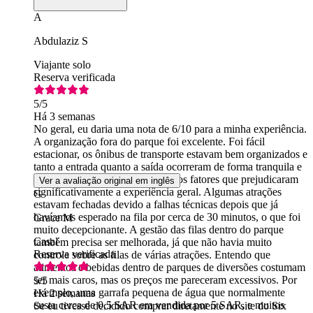
A
Abdulaziz S
Viajante solo
Reserva verificada
5
/5
Há 3 semanas
No geral, eu daria uma nota de 6/10 para a minha experiência.
A organização fora do parque foi excelente. Foi fácil
estacionar, os ônibus de transporte estavam bem organizados e
tanto a entrada quanto a saída ocorreram de forma tranquila e
eficiente. No entanto, houve vários fatores que prejudicaram
Ver a avaliação original em inglês
significativamente a experiência geral. Algumas atrações
G
estavam fechadas devido a falhas técnicas depois que já
havíamos esperado na fila por cerca de 30 minutos, o que foi
Grace M
muito decepcionante. A gestão das filas dentro do parque
Casal
também precisa ser melhorada, já que não havia muito
Reserva verificada
controle sobre as filas de várias atrações. Entendo que
alimentos e bebidas dentro de parques de diversões costumam
ser mais caros, mas os preços me pareceram excessivos. Por
5
/5
exemplo, uma garrafa pequena de água que normalmente
Há 2 semanas
custa cerca de 0,5 SAR era vendida por 5 SAR, e muitos
Se eu tivesse decidido comprar diretamente no site do Six