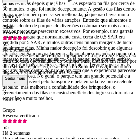
falhas técnicas depois que já havíamos esperado na fila por cerca de
G
30 minutos, o que foi muito decepcionante. A gestão das filas dentro
do parque também precisa ser melhorada, já que não havia muito
Grace M
controle sobre as filas de várias atrações. Entendo que alimentos e
bebidas dentro de parques de diversões costumam ser mais caros,
Casal
mas os preços me pareceram excessivos. Por exemplo, uma garrafa
Reserva verificada
pequena de água que normalmente custa cerca de 0,5 SAR era
vendida por 5 SAR, e muitos outros itens tinham margens de lucro
5
/5
igualmente altas. Minha maior decepção foi descobrir que algumas
Há 2 semanas
atrações exigiam um pagamento adicional mesmo após a compra do
Se eu tivesse decidido comprar diretamente no site do Six Flags, não
ingresso para o parque aquático. Se já paguei pela entrada, espero
teria tido essa oportunidade do Summer Pass. Estamos em Riade por
que as principais atrações estejam incluídas. Ter que pagar a mais
uma semana e, por isso, essa oferta do Summer Pass foi um ótimo
por atividades dentro do parque fez com que a experiência parecesse
negócio, e vamos aproveitar três visitas.
menos vantajosa. No geral, o parque tem um grande potencial e a
Saiba mais
equipe responsável pelo transporte e pela entrada fez um excelente
trabalho, mas melhorar a confiabilidade dos brinquedos, o
A
gerenciamento das filas e o custo-benefício dos ingressos tornaria a
experiência muito melhor.
Ahmad M
Grupo
Reserva verificada
5
/5
Há 2 semanas
Um ambiente perfeito para uma família se refrescar no calor — a