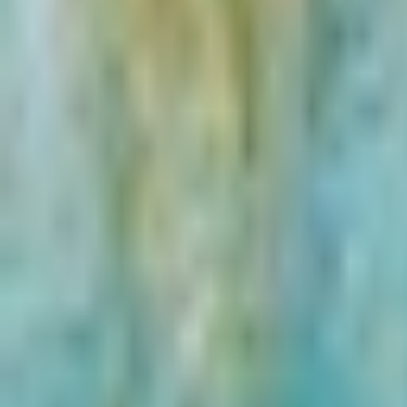
Cancelamento gratuito até 24 horas antes do início da sua experiência
Reserve agora, pague depois
Reserve agora sem pagar nada. Cancele gratuitamente se os planos 
Tour guiado
Destaques
Desfrute de um passeio a pé guiado por um especialista loc
Passeie pela icônica Fonte de Saint Michel, pela animad
Maravilhe-se com a grandiosidade gótica da Catedral de 
O passeio termina nos tranquilos Jardins de Luxemburgo,
Inclui