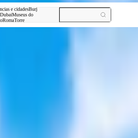
ar
ncias e cidades
Burj
Dubai
Museus do
no
Roma
Torre
aris
experiências e cidades
er Latin