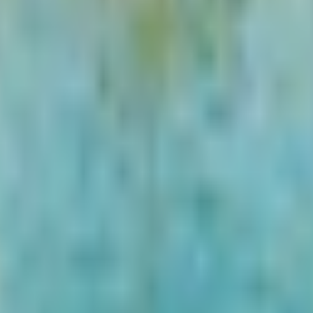
mudarem.
al, com histórias pessoais e dicas privilegiadas sobre a vibrante histór
a Rue de la Huchette e pela lendária livraria Shakespeare and Company.
Notre Dame e descubra joias escondidas, como a Igreja de Saint Julien
 perfeitos para um momento de reflexão parisiense.