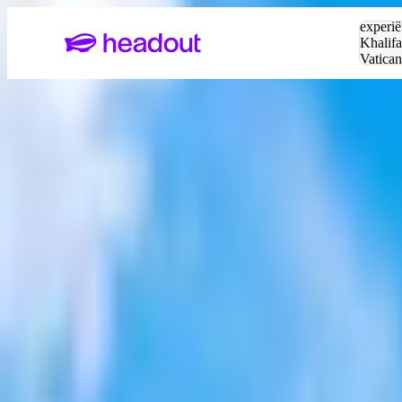
Pesquis
experiê
Khalifa
Vatica
Eiffel
P
Página inicial
Paris
Tours
Ingressos do Panteão de Paris
Passeio a pé guiado pelo Quart...
Novo
Passeios a pé
Passeio a pé guiado pelo Quarti