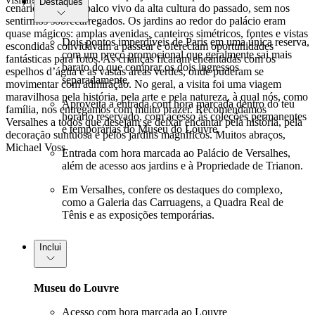
Destaques
cenário como um palco vivo da alta cultura do passado, sem nos
sentirmos sobrecarregados. Os jardins ao redor do palácio eram
quase mágicos: amplas avenidas, canteiros simétricos, fontes e vistas
Dois pontos imperdíveis de Paris em uma única reserva,
escondidas convidavam a passear e ofereciam oportunidades
com um preço promocional que geralmente sai mais
fantásticas para fotos. As crianças ficaram encantadas com os
barato do que comprar os dois ingressos
espelhos d’água e as vastas áreas verdes, onde puderam se
separadamente.
movimentar com admiração. No geral, a visita foi uma viagem
maravilhosa pela história, pela arte e pela natureza, à qual nós, como
Aproveita a entrada com hora marcada dentro do teu
família, nos entregamos com muito prazer. Recomendamos
horário reservado, com acesso às coleções permanentes
Versalhes a todos que desejam se deixar encantar pela história, pela
e temporárias do Museu do Louvre.
decoração suntuosa e pelos jardins magníficos. Muitos abraços,
Michael Voss
Entrada com hora marcada ao Palácio de Versalhes,
além de acesso aos jardins e à Propriedade de Trianon.
Em Versalhes, confere os destaques do complexo,
como a Galeria das Carruagens, a Quadra Real de
Tênis e as exposições temporárias.
Inclui
Museu do Louvre
Acesso com hora marcada ao Louvre