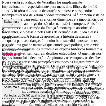
Nossa visita ao Palácio de Versalhes foi simplesmente
impressionante – especialmente para meus dois filhos, de 9 e 13
anos. A história do local, a decoração suntuosa e o esplendor
incomparável nos deixaram a todos fascinados. Já à primeira vista da
fachada, dava para sentir as enormes dimensões e a importância que
Saiba mais
Versalhes teve ao longo dos séculos na história europeia. A história
de Luís XIV e a ascensão da França à monarquia absoluta são
S
fascinantes, e o passeio pelas salas de cerimônia deu vida a esses
acontecimentos. A forma de apresentar a história de maneira
Sivu D
adequada para as crianças foi muito bem-sucedida: nos sentimos
parte de uma grande narrativa que entrelaçava política, arte e vida
Casal
cotidiana. As crônicas, os retratos e os objetos históricos tornaram a
Reserva verificada
história tangível, sem cair em detalhes enfadonhos. O que mais nos
impressionou foi a decoração: As pinturas, os estuques, os detalhes
5
/5
dourados e o artesanato perceptível em todos os lugares fazem de
Há 3 semanas
Versalhes uma obra de arte total. Os salões opulentos – do Salão dos
As filas são muito longas em todos os pontos turísticos. Ao comprar
Espelhos ao Salão de Mármore – exalam uma elegância atemporal
o ingresso pelo aplicativo, você garante seu acesso no horário
que ainda hoje impressiona. Para as crianças, foi emocionante ver
escolhido. Há uma fila separada para cada horário de acesso.
como a arquitetura e o artesanato se harmonizam para criar uma
Recomendo que você chegue pelo menos 15 minutos antes do
atmosfera impressionante. O esplendor que caracteriza Versalhes se
horário indicado no ingresso para ter tempo de localizar a entrada e
Saiba mais
manifestava em cada canto: lustres, estuques, camadas de mármore
entrar na fila. Os jardins são muito grandes; você pode percorrê-los a
colorido e as imponentes escadarias do passado. Ao mesmo tempo,
pé, mas também há a opção de pegar um meio de transporte por 9
Ver todas as 37.5K avaliações
havia ambientes e detalhes sutis que transmitiam tranquilidade e
euros por pessoa ou alugar um carrinho de golfe (o preço varia de
convidavam à reflexão. A mistura de esplendor avassalador e
acordo com a duração do aluguel). É um local que vale a pena
transições cuidadosamente projetadas nos permitiu vivenciar o
visitar.