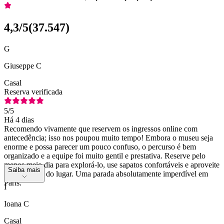
4,3
/5
(
37.547
)
G
Giuseppe C
Casal
Reserva verificada
5
/5
Há 4 dias
Recomendo vivamente que reservem os ingressos online com
antecedência; isso nos poupou muito tempo! Embora o museu seja
enorme e possa parecer um pouco confuso, o percurso é bem
organizado e a equipe foi muito gentil e prestativa. Reserve pelo
menos meio dia para explorá-lo, use sapatos confortáveis e aproveite
Saiba mais
toda a magia do lugar. Uma parada absolutamente imperdível em
Paris.
I
Ioana C
Casal