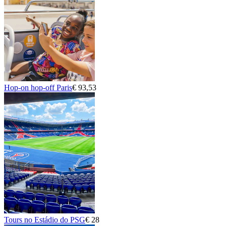
Hop-on hop-off Paris
€ 93,53
Tours no Estádio do PSG
€ 28