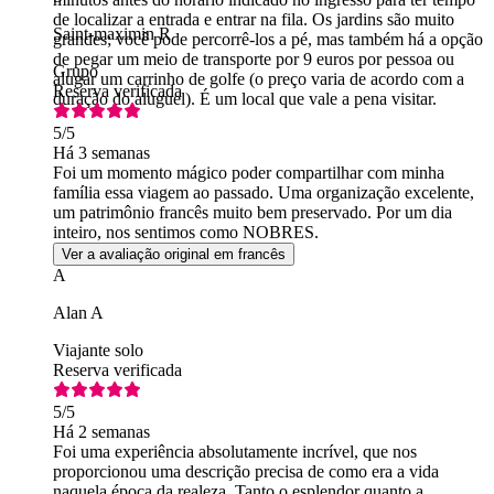
de localizar a entrada e entrar na fila. Os jardins são muito
Saint-maximin R
grandes; você pode percorrê-los a pé, mas também há a opção
de pegar um meio de transporte por 9 euros por pessoa ou
Grupo
alugar um carrinho de golfe (o preço varia de acordo com a
Reserva verificada
duração do aluguel). É um local que vale a pena visitar.
5
/5
Há 3 semanas
Foi um momento mágico poder compartilhar com minha
família essa viagem ao passado. Uma organização excelente,
um patrimônio francês muito bem preservado. Por um dia
inteiro, nos sentimos como NOBRES.
Ver a avaliação original em francês
A
Alan A
Viajante solo
Reserva verificada
5
/5
Há 2 semanas
Foi uma experiência absolutamente incrível, que nos
proporcionou uma descrição precisa de como era a vida
naquela época da realeza. Tanto o esplendor quanto a