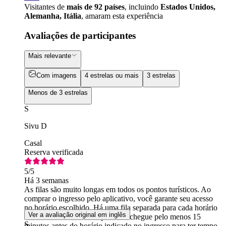
Visitantes de
mais de 92 países
, incluindo
Estados Unidos,
Alemanha, Itália
, amaram esta experiência
Avaliações de participantes
Mais relevante
Com imagens
4 estrelas ou mais
3 estrelas
Menos de 3 estrelas
S
Sivu D
Casal
Reserva verificada
5
/5
Há 3 semanas
As filas são muito longas em todos os pontos turísticos. Ao
comprar o ingresso pelo aplicativo, você garante seu acesso
no horário escolhido. Há uma fila separada para cada horário
Ver a avaliação original em inglês
de acesso. Recomendo que você chegue pelo menos 15
S
minutos antes do horário indicado no ingresso para ter tempo