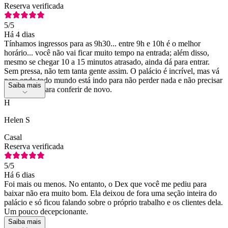
Reserva verificada
5
/5
Há 4 dias
Tínhamos ingressos para as 9h30... entre 9h e 10h é o melhor
horário... você não vai ficar muito tempo na entrada; além disso,
mesmo se chegar 10 a 15 minutos atrasado, ainda dá para entrar.
Sem pressa, não tem tanta gente assim. O palácio é incrível, mas vá
para onde todo mundo está indo para não perder nada e não precisar
Saiba mais
voltar atrás para conferir de novo.
H
Helen S
Casal
Reserva verificada
5
/5
Há 6 dias
Foi mais ou menos. No entanto, o Dex que você me pediu para
baixar não era muito bom. Ela deixou de fora uma seção inteira do
palácio e só ficou falando sobre o próprio trabalho e os clientes dela.
Um pouco decepcionante.
Saiba mais