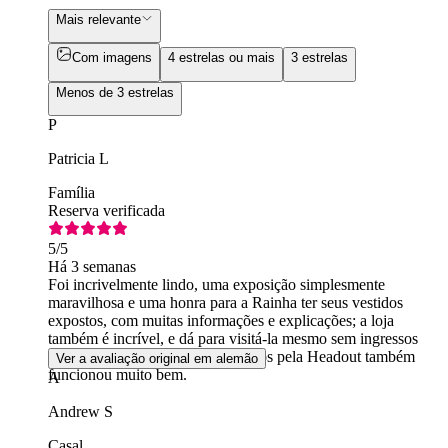
Mais relevante
Com imagens
4 estrelas ou mais
3 estrelas
Menos de 3 estrelas
P
Patricia L
Família
Reserva verificada
5
/5
Há 3 semanas
Foi incrivelmente lindo, uma exposição simplesmente
maravilhosa e uma honra para a Rainha ter seus vestidos
expostos, com muitas informações e explicações; a loja
também é incrível, e dá para visitá-la mesmo sem ingressos
para a galeria. A troca dos ingressos pela Headout também
Ver a avaliação original em alemão
funcionou muito bem.
A
Andrew S
Casal