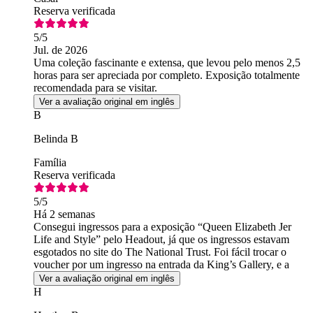
Reserva verificada
5
/5
Jul. de 2026
Uma coleção fascinante e extensa, que levou pelo menos 2,5
horas para ser apreciada por completo. Exposição totalmente
recomendada para se visitar.
Ver a avaliação original em inglês
B
Belinda B
Família
Reserva verificada
5
/5
Há 2 semanas
Consegui ingressos para a exposição “Queen Elizabeth Jer
Life and Style” pelo Headout, já que os ingressos estavam
esgotados no site do The National Trust. Foi fácil trocar o
voucher por um ingresso na entrada da King’s Gallery, e a
exposição foi excelente.
Ver a avaliação original em inglês
H