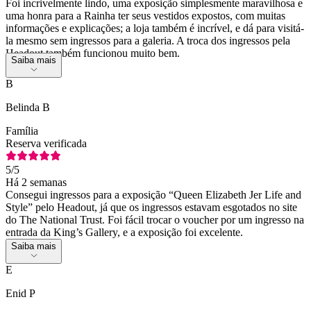
Foi incrivelmente lindo, uma exposição simplesmente maravilhosa e
uma honra para a Rainha ter seus vestidos expostos, com muitas
informações e explicações; a loja também é incrível, e dá para visitá-
la mesmo sem ingressos para a galeria. A troca dos ingressos pela
Headout também funcionou muito bem.
Saiba mais
B
Belinda B
Família
Reserva verificada
5
/5
Há 2 semanas
Consegui ingressos para a exposição “Queen Elizabeth Jer Life and
Style” pelo Headout, já que os ingressos estavam esgotados no site
do The National Trust. Foi fácil trocar o voucher por um ingresso na
entrada da King’s Gallery, e a exposição foi excelente.
Saiba mais
E
Enid P