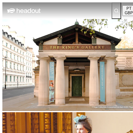
PT
GBP