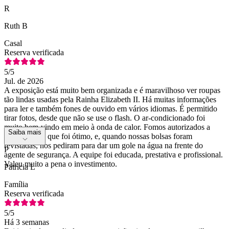
R
Ruth B
Casal
Reserva verificada
5
/5
Jul. de 2026
A exposição está muito bem organizada e é maravilhoso ver roupas
tão lindas usadas pela Rainha Elizabeth II. Há muitas informações
para ler e também fones de ouvido em vários idiomas. É permitido
tirar fotos, desde que não se use o flash. O ar-condicionado foi
muito bem-vindo em meio à onda de calor. Fomos autorizados a
Saiba mais
levar água, o que foi ótimo, e, quando nossas bolsas foram
revistadas, nos pediram para dar um gole na água na frente do
P
agente de segurança. A equipe foi educada, prestativa e profissional.
Valeu muito a pena o investimento.
Patricia L
Família
Reserva verificada
5
/5
Há 3 semanas