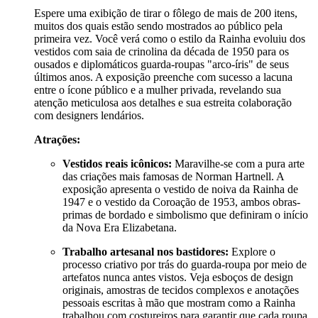
Espere uma exibição de tirar o fôlego de mais de 200 itens,
muitos dos quais estão sendo mostrados ao público pela
primeira vez. Você verá como o estilo da Rainha evoluiu dos
vestidos com saia de crinolina da década de 1950 para os
ousados e diplomáticos guarda-roupas "arco-íris" de seus
últimos anos. A exposição preenche com sucesso a lacuna
entre o ícone público e a mulher privada, revelando sua
atenção meticulosa aos detalhes e sua estreita colaboração
com designers lendários.
Atrações:
Vestidos reais icônicos:
Maravilhe-se com a pura arte
das criações mais famosas de Norman Hartnell. A
exposição apresenta o vestido de noiva da Rainha de
1947 e o vestido da Coroação de 1953, ambos obras-
primas de bordado e simbolismo que definiram o início
da Nova Era Elizabetana.
Trabalho artesanal nos bastidores:
Explore o
processo criativo por trás do guarda-roupa por meio de
artefatos nunca antes vistos. Veja esboços de design
originais, amostras de tecidos complexos e anotações
pessoais escritas à mão que mostram como a Rainha
trabalhou com costureiros para garantir que cada roupa