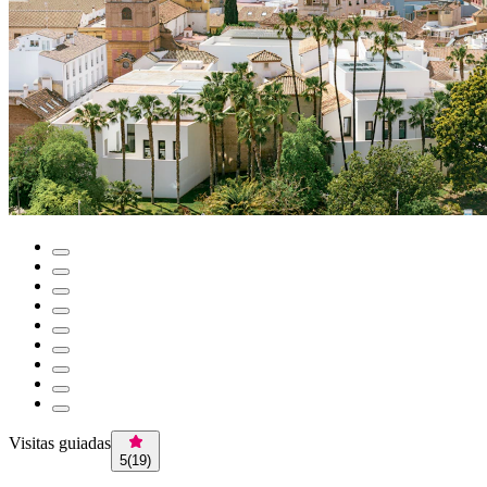
Visitas guiadas
5
(
19
)