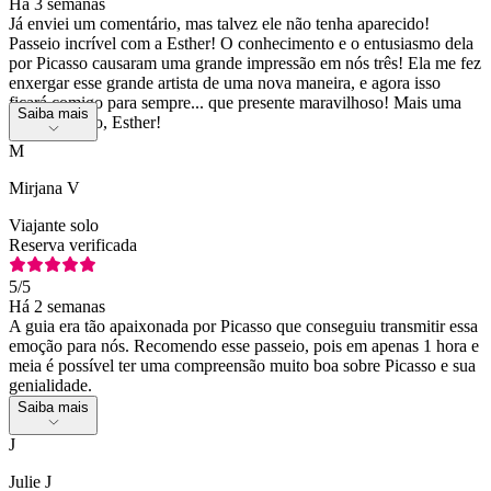
Há 3 semanas
Já enviei um comentário, mas talvez ele não tenha aparecido!
Passeio incrível com a Esther! O conhecimento e o entusiasmo dela
por Picasso causaram uma grande impressão em nós três! Ela me fez
enxergar esse grande artista de uma nova maneira, e agora isso
ficará comigo para sempre... que presente maravilhoso! Mais uma
Saiba mais
vez, obrigado, Esther!
M
Mirjana V
Viajante solo
Reserva verificada
5
/5
Há 2 semanas
A guia era tão apaixonada por Picasso que conseguiu transmitir essa
emoção para nós. Recomendo esse passeio, pois em apenas 1 hora e
meia é possível ter uma compreensão muito boa sobre Picasso e sua
genialidade.
Saiba mais
J
Julie J