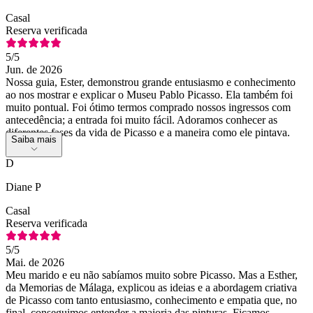
Casal
Reserva verificada
5
/5
Jun. de 2026
Nossa guia, Ester, demonstrou grande entusiasmo e conhecimento
ao nos mostrar e explicar o Museu Pablo Picasso. Ela também foi
muito pontual. Foi ótimo termos comprado nossos ingressos com
antecedência; a entrada foi muito fácil. Adoramos conhecer as
diferentes fases da vida de Picasso e a maneira como ele pintava.
Saiba mais
D
Diane P
Casal
Reserva verificada
5
/5
Mai. de 2026
Meu marido e eu não sabíamos muito sobre Picasso. Mas a Esther,
da Memorias de Málaga, explicou as ideias e a abordagem criativa
de Picasso com tanto entusiasmo, conhecimento e empatia que, no
final, conseguimos entender a maioria das pinturas. Ficamos