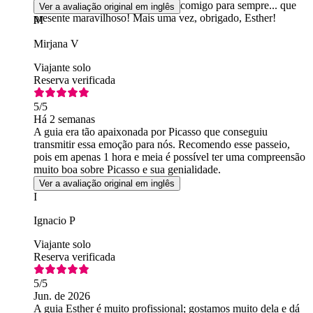
nova maneira, e agora isso ficará comigo para sempre... que
Ver a avaliação original em inglês
presente maravilhoso! Mais uma vez, obrigado, Esther!
M
Mirjana V
Viajante solo
Reserva verificada
5
/5
Há 2 semanas
A guia era tão apaixonada por Picasso que conseguiu
transmitir essa emoção para nós. Recomendo esse passeio,
pois em apenas 1 hora e meia é possível ter uma compreensão
muito boa sobre Picasso e sua genialidade.
Ver a avaliação original em inglês
I
Ignacio P
Viajante solo
Reserva verificada
5
/5
Jun. de 2026
A guia Esther é muito profissional; gostamos muito dela e dá