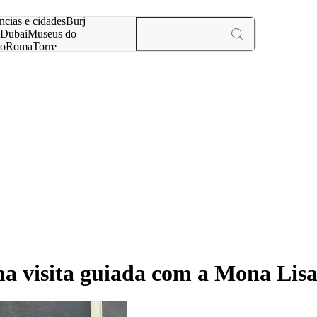
ar
ncias e cidades
Burj
Dubai
Museus do
no
Roma
Torre
aris
experiências e cidades
a visita guiada com a Mona Lis