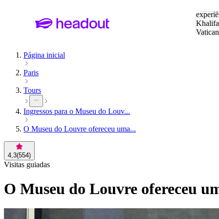
Pesquis
experiê
Khalifa
Vatica
Eiffel
P
Página inicial
Paris
Tours
Ingressos para o Museu do Louv...
O Museu do Louvre ofereceu uma...
4,3
(
554
)
Visitas guiadas
O Museu do Louvre ofereceu um