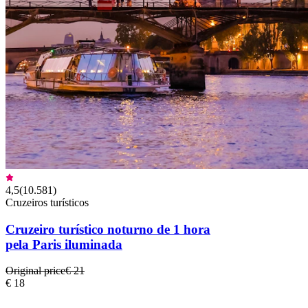
4,5
(
10.581
)
Cruzeiros turísticos
Cruzeiro turístico noturno de 1 hora
pela Paris iluminada
Original price
€ 21
€ 18