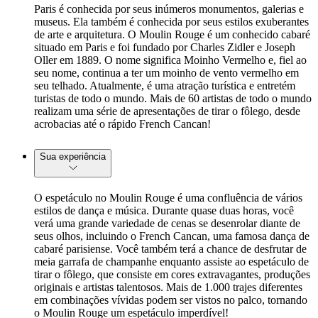
Paris é conhecida por seus inúmeros monumentos, galerias e
museus. Ela também é conhecida por seus estilos exuberantes
de arte e arquitetura. O Moulin Rouge é um conhecido cabaré
situado em Paris e foi fundado por Charles Zidler e Joseph
Oller em 1889. O nome significa Moinho Vermelho e, fiel ao
seu nome, continua a ter um moinho de vento vermelho em
seu telhado. Atualmente, é uma atração turística e entretém
turistas de todo o mundo. Mais de 60 artistas de todo o mundo
realizam uma série de apresentações de tirar o fôlego, desde
acrobacias até o rápido French Cancan!
Sua experiência
O espetáculo no Moulin Rouge é uma confluência de vários
estilos de dança e música. Durante quase duas horas, você
verá uma grande variedade de cenas se desenrolar diante de
seus olhos, incluindo o French Cancan, uma famosa dança de
cabaré parisiense. Você também terá a chance de desfrutar de
meia garrafa de champanhe enquanto assiste ao espetáculo de
tirar o fôlego, que consiste em cores extravagantes, produções
originais e artistas talentosos. Mais de 1.000 trajes diferentes
em combinações vívidas podem ser vistos no palco, tornando
o Moulin Rouge um espetáculo imperdível!