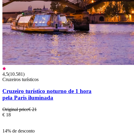
4,5
(
10.581
)
Cruzeiros turísticos
Cruzeiro turístico noturno de 1 hora
pela Paris iluminada
Original price
€ 21
€ 18
14% de desconto