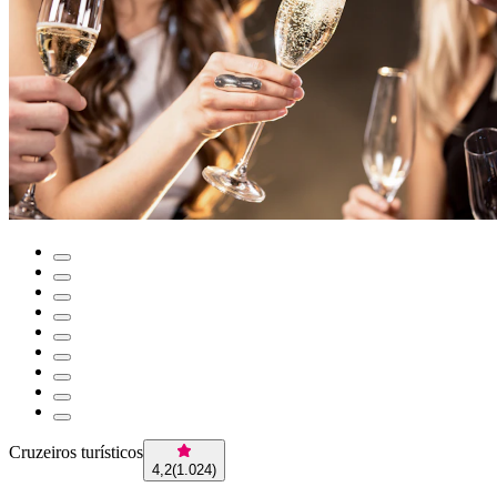
Cruzeiros turísticos
4,2
(
1.024
)