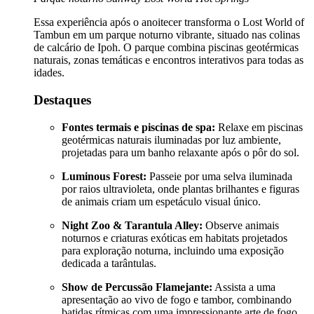
Essa experiência após o anoitecer transforma o Lost World of
Tambun em um parque noturno vibrante, situado nas colinas
de calcário de Ipoh. O parque combina piscinas geotérmicas
naturais, zonas temáticas e encontros interativos para todas as
idades.
Destaques
Fontes termais e piscinas de spa:
Relaxe em piscinas
geotérmicas naturais iluminadas por luz ambiente,
projetadas para um banho relaxante após o pôr do sol.
Luminous Forest:
Passeie por uma selva iluminada
por raios ultravioleta, onde plantas brilhantes e figuras
de animais criam um espetáculo visual único.
Night Zoo & Tarantula Alley:
Observe animais
noturnos e criaturas exóticas em habitats projetados
para exploração noturna, incluindo uma exposição
dedicada a tarântulas.
Show de Percussão Flamejante:
Assista a uma
apresentação ao vivo de fogo e tambor, combinando
batidas rítmicas com uma impressionante arte de fogo.