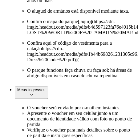
anos ou mais.
O aluguel de armários está disponível mediante taxa.
Confira o mapa do parque[ aqui)](https://cdn-
imgix.headout.com/media/pdfs/b4d597123fa76e4015b1
LOST%20WORLD%20OF%20TAMBUN%20MAP.pdf
Confira aqui o[ código de vestimenta para a
nataçãohttps://cdn-
imgix.headout.com/media/pdfs/1b44b698261231305c9
Dress%20Code%20.pdf)](.
O parque funciona faça chuva ou faça sol; há áreas de
abrigo disponíveis em caso de chuva repentina.
Meus ingressos
O voucher será enviado por e-mail em instantes.
Apresente o voucher em seu celular junto a um
documento de identidade válido com foto no ponto de
partida.
Verifique o voucher para mais detalhes sobre o ponto
de partida e instruções específicas.