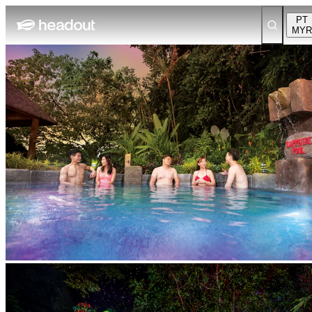
PT
MYR