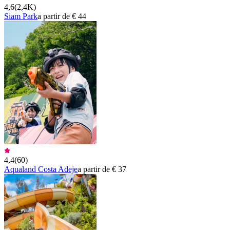
4,6
(
2,4K
)
Siam Park
a partir de € 44
4,4
(
60
)
Aqualand Costa Adeje
a partir de € 37