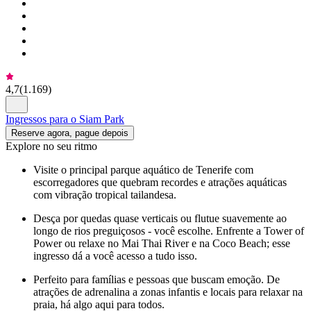
4,7
(
1.169
)
Ingressos para o Siam Park
Reserve agora, pague depois
Explore no seu ritmo
Visite o principal parque aquático de Tenerife com
escorregadores que quebram recordes e atrações aquáticas
com vibração tropical tailandesa.
Desça por quedas quase verticais ou flutue suavemente ao
longo de rios preguiçosos - você escolhe. Enfrente a Tower of
Power ou relaxe no Mai Thai River e na Coco Beach; esse
ingresso dá a você acesso a tudo isso.
Perfeito para famílias e pessoas que buscam emoção. De
atrações de adrenalina a zonas infantis e locais para relaxar na
praia, há algo aqui para todos.