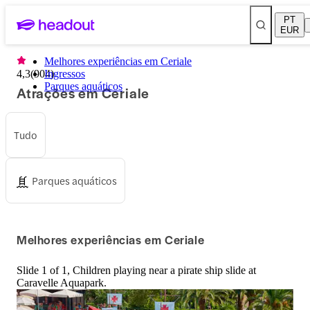
PT
EUR
Melhores experiências em Ceriale
4,3
(
904
Ingressos
)
Parques aquáticos
Atrações em Ceriale
Tudo
Parques aquáticos
Melhores experiências em Ceriale
Slide 1 of 1, Children playing near a pirate ship slide at
Caravelle Aquapark.