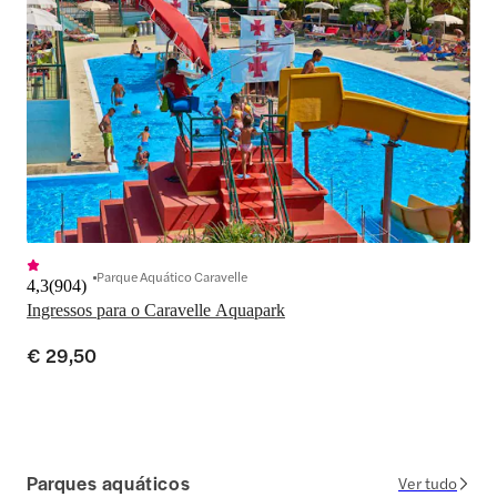
Parque Aquático Caravelle
4,3
(
904
)
Ingressos para o Caravelle Aquapark
€ 29,50
Parques aquáticos
Ver tudo