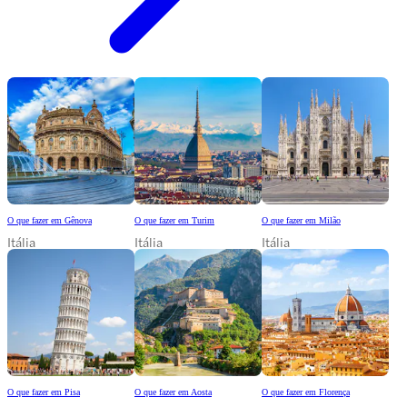
O que fazer em Gênova
O que fazer em Turim
O que fazer em Milão
Itália
Itália
Itália
O que fazer em Pisa
O que fazer em Aosta
O que fazer em Florença