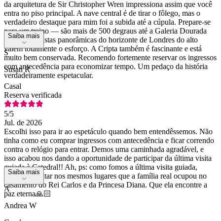
da arquitetura de Sir Christopher Wren impressiona assim que você
entra no piso principal. A nave central é de tirar o fôlego, mas o
verdadeiro destaque para mim foi a subida até a cúpula. Prepare-se
para um treino — são mais de 500 degraus até a Galeria Dourada
Saiba mais
—, mas as vistas panorâmicas do horizonte de Londres do alto
valem totalmente o esforço. A Cripta também é fascinante e está
S
muito bem conservada. Recomendo fortemente reservar os ingressos
com antecedência para economizar tempo. Um pedaço da história
Susan R
verdadeiramente espetacular.
Casal
Reserva verificada
5
/5
Jul. de 2026
Escolhi isso para ir ao espetáculo quando bem entendêssemos. Não
tinha como eu comprar ingressos com antecedência e ficar correndo
contra o relógio para entrar. Demos uma caminhada agradável, e
isso acabou nos dando a oportunidade de participar da última visita
guiada à Catedral!! Ah, ps: como fomos a última visita guiada,
Saiba mais
pudemos sentar nos mesmos lugares que a família real ocupou no
casamento do Rei Carlos e da Princesa Diana. Que ela encontre a
A
paz eterna🙏🏻
Andrea W