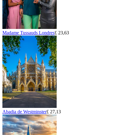
Madame Tussauds Londres
£ 23,63
Abadia de Westminster
£ 27,13