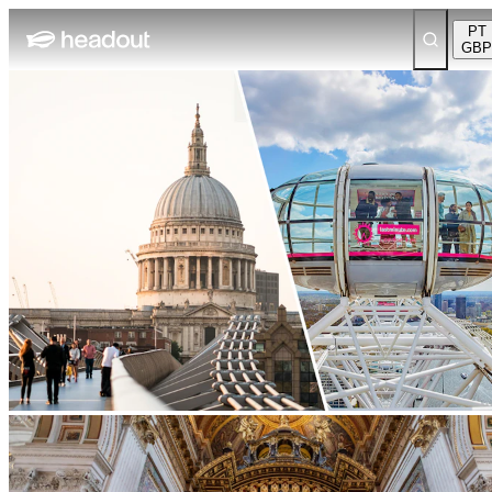
PT
GBP