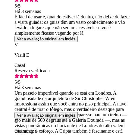
5
/5
Há 3 semanas
É fácil de usar e, quando estiver lá dentro, não deixe de fazer
a visita guiada; os guias têm um vasto conhecimento e vão
levá-lo a lugares que não seriam acessíveis se você
simplesmente ficasse vagando por lá
Ver a avaliação original em inglês
V
Vasili E
Casal
Reserva verificada
5
/5
Há 3 semanas
Um passeio imperdível quando se está em Londres. A
grandiosidade da arquitetura de Sir Christopher Wren
impressiona assim que você entra no piso principal. A nave
central é de tirar o fôlego, mas o verdadeiro destaque para
mim foi a subida até a cúpula. Prepare-se para um treino —
Ver a avaliação original em inglês
são mais de 500 degraus até a Galeria Dourada —, mas as
C
vistas panorâmicas do horizonte de Londres do alto valem
totalmente o esforço. A Cripta também é fascinante e está
Chamfroy S