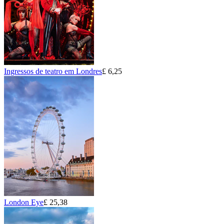
Ingressos de teatro em Londres
£ 6,25
London Eye
£ 25,38