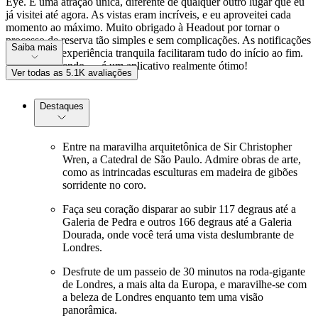
Eye. É uma atração única, diferente de qualquer outro lugar que eu
já visitei até agora. As vistas eram incríveis, e eu aproveitei cada
momento ao máximo. Muito obrigado à Headout por tornar o
processo de reserva tão simples e sem complicações. As notificações
Saiba mais
pontuais e a experiência tranquila facilitaram tudo do início ao fim.
Super recomendo — é um aplicativo realmente ótimo!
Ver todas as 5.1K avaliações
Destaques
Entre na maravilha arquitetônica de Sir Christopher
Wren, a Catedral de São Paulo. Admire obras de arte,
como as intrincadas esculturas em madeira de gibões
sorridente no coro.
Faça seu coração disparar ao subir 117 degraus até a
Galeria de Pedra e outros 166 degraus até a Galeria
Dourada, onde você terá uma vista deslumbrante de
Londres.
Desfrute de um passeio de 30 minutos na roda-gigante
de Londres, a mais alta da Europa, e maravilhe-se com
a beleza de Londres enquanto tem uma visão
panorâmica.