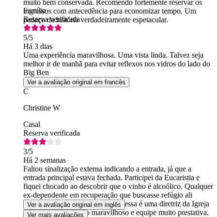
muito bem conservada. Recomendo fortemente reservar os
Família
ingressos com antecedência para economizar tempo. Um
Reserva verificada
pedaço da história verdadeiramente espetacular.
5
/5
Há 3 dias
Uma experiência maravilhosa. Uma vista linda. Talvez seja
melhor ir de manhã para evitar reflexos nos vidros do lado do
Big Ben
Ver a avaliação original em francês
C
Christine W
Casal
Reserva verificada
3
/5
Há 2 semanas
Faltou sinalização externa indicando a entrada, já que a
entrada principal estava fechada. Participei da Eucaristia e
fiquei chocado ao descobrir que o vinho é alcoólico. Qualquer
ex-dependente em recuperação que buscasse refúgio ali
sofreria muito. Disseram-me que essa é uma diretriz da Igreja
Ver a avaliação original em inglês
da Inglaterra. Edifício maravilhoso e equipe muito prestativa.
Ver mais avaliações