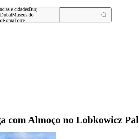
ar
ncias e cidades
Burj
Dubai
Museus do
no
Roma
Torre
aris
experiências e cidades
aga com Almoço no Lobkowicz Pal