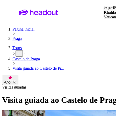
Pesquis
experiê
Khalifa
Vatica
Eiffel
P
Página inicial
Praga
Tours
Castelo de Praga
Visita guiada ao Castelo de Pr...
4,5
(
702
)
Visitas guiadas
Visita guiada ao Castelo de Pr