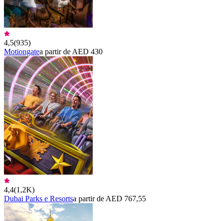
4,5
(
935
)
Motiongate
a partir de AED 430
4,4
(
1,2K
)
Dubai Parks e Resorts
a partir de AED 767,55