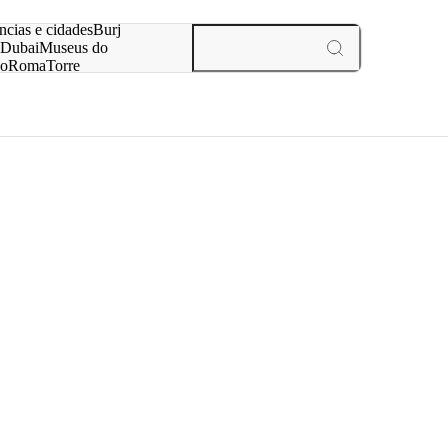
ar
ncias e cidades
Burj
Dubai
Museus do
no
Roma
Torre
aris
experiências e cidades