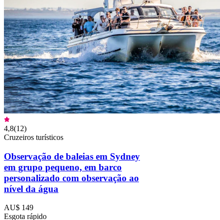
4,8
(
12
)
Cruzeiros turísticos
Observação de baleias em Sydney
em grupo pequeno, em barco
personalizado com observação ao
nível da água
AU$ 149
Esgota rápido