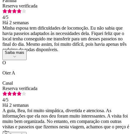
Família
Reserva verificada
4
/5
Há 2 semanas
Minha esposa tem dificuldades de locomoção. Eu não sabia que
havia passeios adaptados às necessidades dela. Fiquei feliz que o
local tenha conseguido me transferir para um desses passeios no
final do dia. Mesmo assim, foi muito difícil, pois havia apenas três
cadeiras de rodas disponíveis.
Saiba mais
O
Oier A
Casal
Reserva verificada
4
/5
Há 2 semanas
A guia, Bea, foi muito simpática, divertida e atenciosa. As
informações que ela nos deu foram muito interessantes. A visita foi
muito bem organizada. No entanto, em comparação com outras
visitas e passeios que fizemos nesta viagem, achamos que o preço é
alto.