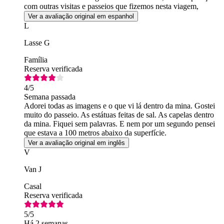
com outras visitas e passeios que fizemos nesta viagem,
achamos que o preço é alto.
Ver a avaliação original em espanhol
L
Lasse G
Família
Reserva verificada
4
/5
Semana passada
Adorei todas as imagens e o que vi lá dentro da mina. Gostei
muito do passeio. As estátuas feitas de sal. As capelas dentro
da mina. Fiquei sem palavras. E nem por um segundo pensei
que estava a 100 metros abaixo da superfície.
Ver a avaliação original em inglês
V
Van J
Casal
Reserva verificada
5
/5
Há 2 semanas