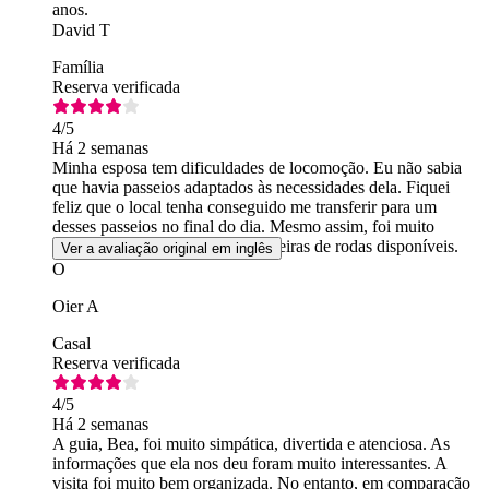
anos.
David T
Família
Reserva verificada
4
/5
Há 2 semanas
Minha esposa tem dificuldades de locomoção. Eu não sabia
que havia passeios adaptados às necessidades dela. Fiquei
feliz que o local tenha conseguido me transferir para um
desses passeios no final do dia. Mesmo assim, foi muito
difícil, pois havia apenas três cadeiras de rodas disponíveis.
Ver a avaliação original em inglês
O
Oier A
Casal
Reserva verificada
4
/5
Há 2 semanas
A guia, Bea, foi muito simpática, divertida e atenciosa. As
informações que ela nos deu foram muito interessantes. A
visita foi muito bem organizada. No entanto, em comparação