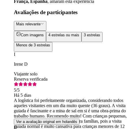
França, Espanha
, amaram esta experiência
Avaliações de participantes
Mais relevante
Com imagens
4 estrelas ou mais
3 estrelas
Menos de 3 estrelas
I
Irene D
Viajante solo
Reserva verificada
5
/5
Há 5 dias
A logística foi perfeitamente organizada, considerando todos
aqueles visitantes em um dia muito quente (36 graus). A visita
guiada é fascinante e a mina de sal em si é uma obra-prima do
trabalho humano. Recomendo muito! Com crianças pequenas,
eu reservaria um passeio especial para famílias, pois a visita
Ver a avaliação original em holandês
guiada normal é muito cansativa para crianças menores de 12
D