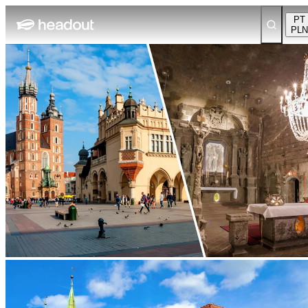
PT
PLN