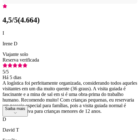
4,5
/5
(
4.664
)
I
Irene D
Viajante solo
Reserva verificada
5
/5
Há 5 dias
A logística foi perfeitamente organizada, considerando todos aqueles
visitantes em um dia muito quente (36 graus). A visita guiada é
fascinante e a mina de sal em si é uma obra-prima do trabalho
humano. Recomendo muito! Com crianças pequenas, eu reservaria
um passeio especial para famílias, pois a visita guiada normal é
Saiba mais
muito cansativa para crianças menores de 12 anos.
D
David T