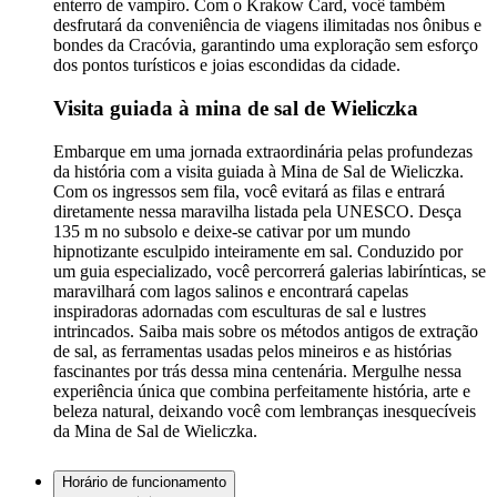
enterro de vampiro. Com o Krakow Card, você também
desfrutará da conveniência de viagens ilimitadas nos ônibus e
bondes da Cracóvia, garantindo uma exploração sem esforço
dos pontos turísticos e joias escondidas da cidade.
Visita guiada à mina de sal de Wieliczka
Embarque em uma jornada extraordinária pelas profundezas
da história com a visita guiada à Mina de Sal de Wieliczka.
Com os ingressos sem fila, você evitará as filas e entrará
diretamente nessa maravilha listada pela UNESCO. Desça
135 m no subsolo e deixe-se cativar por um mundo
hipnotizante esculpido inteiramente em sal. Conduzido por
um guia especializado, você percorrerá galerias labirínticas, se
maravilhará com lagos salinos e encontrará capelas
inspiradoras adornadas com esculturas de sal e lustres
intrincados. Saiba mais sobre os métodos antigos de extração
de sal, as ferramentas usadas pelos mineiros e as histórias
fascinantes por trás dessa mina centenária. Mergulhe nessa
experiência única que combina perfeitamente história, arte e
beleza natural, deixando você com lembranças inesquecíveis
da Mina de Sal de Wieliczka.
Horário de funcionamento