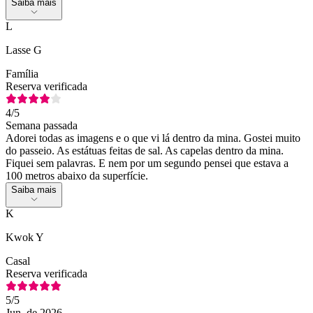
Saiba mais
L
Lasse G
Família
Reserva verificada
4
/5
Semana passada
Adorei todas as imagens e o que vi lá dentro da mina. Gostei muito
do passeio. As estátuas feitas de sal. As capelas dentro da mina.
Fiquei sem palavras. E nem por um segundo pensei que estava a
100 metros abaixo da superfície.
Saiba mais
K
Kwok Y
Casal
Reserva verificada
5
/5
Jun. de 2026