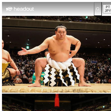
PT
JPY