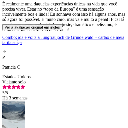
É realmente uma daquelas experiências únicas na vida que você
precisa viver. Estar no “topo da Europa” é uma sensação
incrivelmente boa e linda! Eu sonhava com isso há alguns anos, mas
só agora foi possível. É muito caro, mas vale muito a pena!! Ficar lá
em cima, nesse mundo gelado, agreste, dramático e belíssimo, é
Ver a avaliação original em inglês
realmente fantástico. Não deixe de ir!
Combo: ida e volta a Jungfraujoch de Grindelwald + cartão de meia
tarifa suíça
P
Patricia C
Estados Unidos
Viajante solo
5
/5
Há 3 semanas