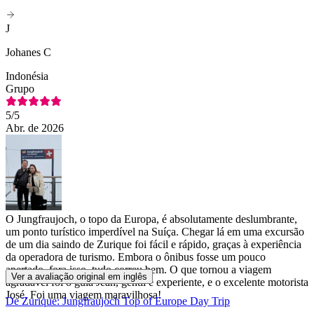
J
Johanes C
Indonésia
Grupo
5
/5
Abr. de 2026
O Jungfraujoch, o topo da Europa, é absolutamente deslumbrante,
um ponto turístico imperdível na Suíça. Chegar lá em uma excursão
de um dia saindo de Zurique foi fácil e rápido, graças à experiência
da operadora de turismo. Embora o ônibus fosse um pouco
apertado, fora isso, tudo correu bem. O que tornou a viagem
Ver a avaliação original em inglês
agradável foi o guia Jean, gentil e experiente, e o excelente motorista
José. Foi uma viagem maravilhosa!
De Zurique: Jungfraujoch Top of Europe Day Trip