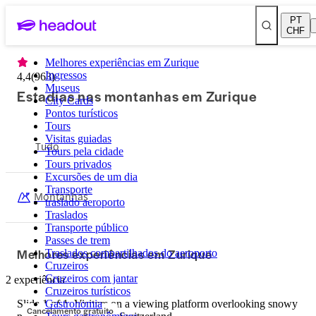
PT
CHF
Melhores experiências em Zurique
Ingressos
4,4
(
963
)
Museus
Estadias nas montanhas em Zurique
City Cards
Pontos turísticos
Tours
Visitas guiadas
Tudo
Tours pela cidade
Tours privados
Excursões de um dia
Transporte
Montanhas
traslado aeroporto
Traslados
Transporte público
Passes de trem
Melhores experiências em Zurique
Traslados compartilhados do aeroporto
Cruzeiros
Cruzeiros com jantar
2 experiência
Cruzeiros turísticos
Slide 1 of 1, Visitors on a viewing platform overlooking snowy
Gastronomia
Cancelamento gratuito