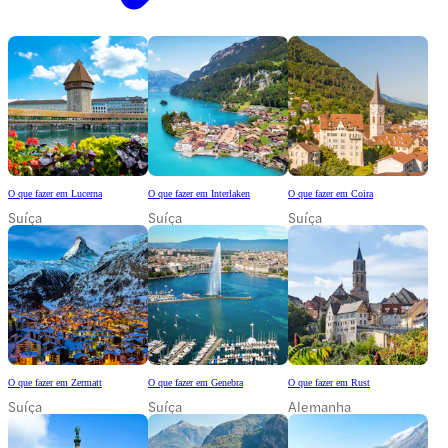
O que fazer em Lucerna
O que fazer em Interlaken
O que fazer em Coira
Suíça
Suíça
Suíça
O que fazer em Zermatt
O que fazer em Genebra
O que fazer em Rust
Suíça
Suíça
Alemanha