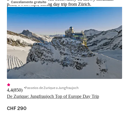
Cancelamento gratuito
peak, Swiss Alps, during day trip from Zürich.
Passeios de Zurique a Jungfraujoch
4,4
(
850
)
De Zurique: Jungfraujoch Top of Europe Day Trip
CHF 290