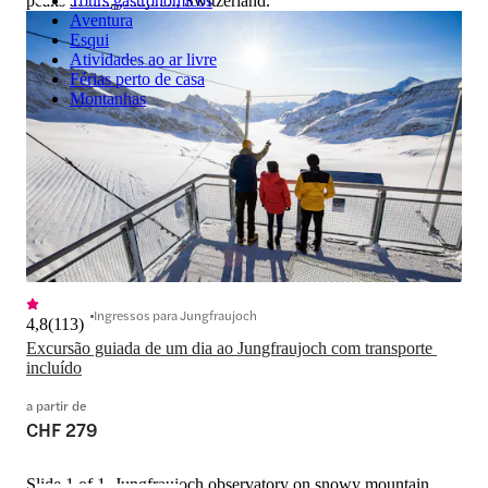
peaks at Jungfraujoch, Switzerland.
Tours gastronômicos
Aventura
Esqui
Atividades ao ar livre
Férias perto de casa
Montanhas
Ingressos para Jungfraujoch
4,8
(
113
)
Excursão guiada de um dia ao Jungfraujoch com transporte 
a partir de
CHF 279
Slide 1 of 1, Jungfraujoch observatory on snowy mountain