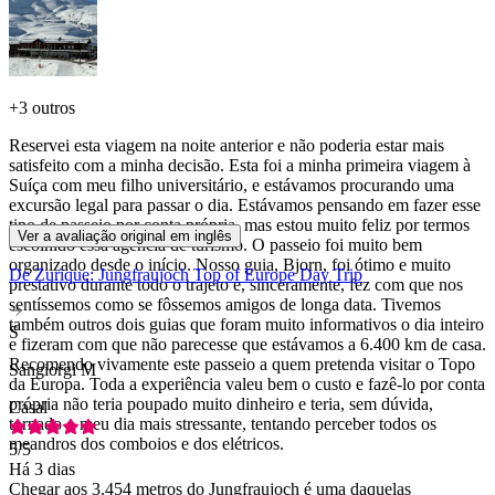
+
3 outros
Reservei esta viagem na noite anterior e não poderia estar mais
satisfeito com a minha decisão. Esta foi a minha primeira viagem à
Suíça com meu filho universitário, e estávamos procurando uma
excursão legal para passar o dia. Estávamos pensando em fazer esse
tipo de passeio por conta própria, mas estou muito feliz por termos
Ver a avaliação original em inglês
escolhido essa agência de turismo. O passeio foi muito bem
organizado desde o início. Nosso guia, Bjorn, foi ótimo e muito
De Zurique: Jungfraujoch Top of Europe Day Trip
prestativo durante todo o trajeto e, sinceramente, fez com que nos
sentíssemos como se fôssemos amigos de longa data. Tivemos
também outros dois guias que foram muito informativos o dia inteiro
S
e fizeram com que não parecesse que estávamos a 6.400 km de casa.
Recomendo vivamente este passeio a quem pretenda visitar o Topo
Sangiorgi M
da Europa. Toda a experiência valeu bem o custo e fazê-lo por conta
própria não teria poupado muito dinheiro e teria, sem dúvida,
Casal
tornado o meu dia mais stressante, tentando perceber todos os
meandros dos comboios e dos elétricos.
5
/5
Há 3 dias
Chegar aos 3.454 metros do Jungfraujoch é uma daquelas