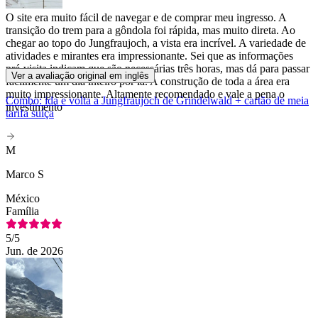
O site era muito fácil de navegar e de comprar meu ingresso. A
transição do trem para a gôndola foi rápida, mas muito direta. Ao
chegar ao topo do Jungfraujoch, a vista era incrível. A variedade de
atividades e mirantes era impressionante. Sei que as informações
pré-visita indicam que são necessárias três horas, mas dá para passar
Ver a avaliação original em inglês
facilmente um dia inteiro por lá. A construção de toda a área era
muito impressionante. Altamente recomendado e vale a pena o
Combo: ida e volta a Jungfraujoch de Grindelwald + cartão de meia
investimento
tarifa suíça
M
Marco S
México
Família
5
/5
Jun. de 2026