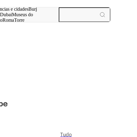
ar
ncias e cidades
Burj
Dubai
Museus do
no
Roma
Torre
aris
experiências e cidades
be
Tudo