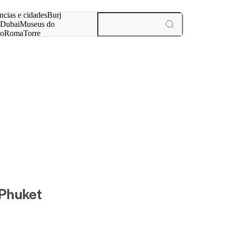
ar
ncias e cidades
Burj
Dubai
Museus do
no
Roma
Torre
aris
experiências e cidades
Phuket