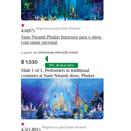
Ingressos para Siam Niramit
4,6
(
87
)
Siam Niramit Phuket Ingressos para o show 
com jantar opcional
a partir de
ORIGINAL PRICE
฿ 1.800
฿ 1.530
15% de desconto
Slide 1 of 1, Performers in traditional
costumes at Siam Niramit show, Phuket.
Ingressos para Siam Niramit
4,5
(
1.891
)