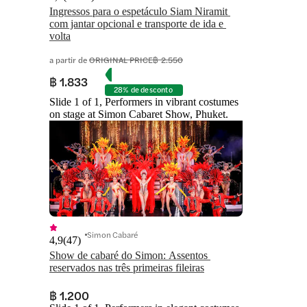
Ingressos para o espetáculo Siam Niramit 
com jantar opcional e transporte de ida e 
volta
a partir de
ORIGINAL PRICE
฿ 2.550
฿ 1.833
28% de desconto
Slide 1 of 1, Performers in vibrant costumes
on stage at Simon Cabaret Show, Phuket.
Simon Cabaré
4,9
(
47
)
Show de cabaré do Simon: Assentos 
reservados nas três primeiras fileiras
฿ 1.200