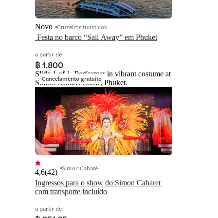
Novo
Cruzeiros turísticos
 Festa no barco “Sail Away” em Phuket
a partir de
฿ 1.800
Slide 1 of 1, Performer in vibrant costume at
Cancelamento gratuito
Simon Cabaret Show, Phuket.
Simon Cabaré
4,6
(
42
)
Ingressos para o show do Simon Cabaret 
com transporte incluído
a partir de