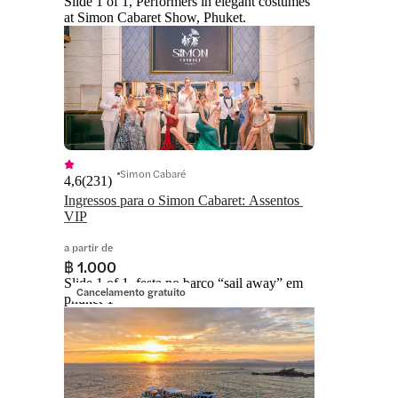
Slide 1 of 1, Performers in elegant costumes
at Simon Cabaret Show, Phuket.
Simon Cabaré
4,6
(
231
)
Ingressos para o Simon Cabaret: Assentos 
VIP
a partir de
฿ 1.000
Slide 1 of 1, festa no barco “sail away” em
Cancelamento gratuito
phuket-1