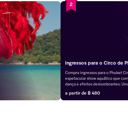
2
Ingressos para o Circo de 
Compra ingressos para o Phuket Ci
espetacular show aquático que comb
dança e efeitos deslumbrantes. Uma
para famílias, casais e quem procura
a partir de
฿ 480
um espetáculo cheio de energia ond
mistura com movimentos fluidos. De
Silver até as opções premium Plati
maneira perfeita de viver a Mágica.