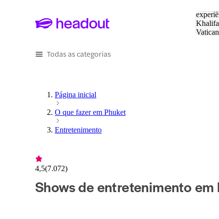
Pesquis
experiê
Khalifa
Vatica
Eiffel
P
Todas as categorias
Página inicial
O que fazer em Phuket
Entretenimento
4,5
(
7.072
)
Shows de entretenimento em 