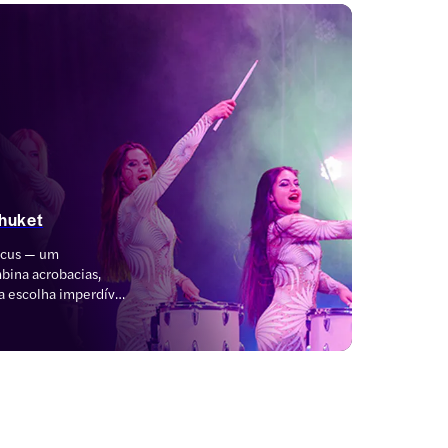
Phuket
rcus — um 
ina acrobacias, 
 escolha imperdível 
 diversão à noite, é 
e a Fantasia se 
sde os assentos 
num, encontre a 