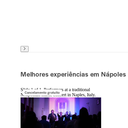
Melhores experiências em Nápoles
Slide 1 of 1, Performers at a traditional
Cancelamento gratuito
Neapolitan music concert in Naples, Italy.