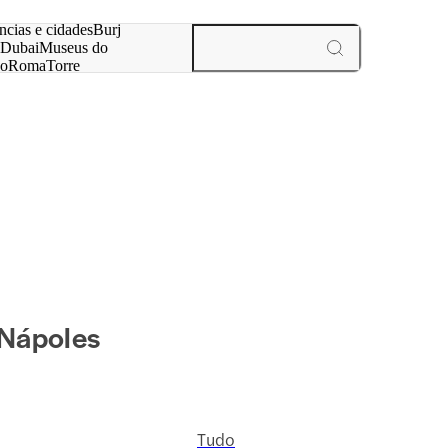
ar
ncias e cidades
Burj
Dubai
Museus do
no
Roma
Torre
aris
experiências e cidades
 Nápoles
Tudo