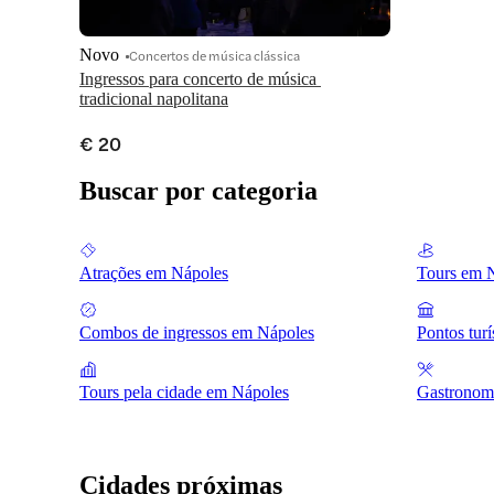
Novo
Concertos de música clássica
Ingressos para concerto de música 
tradicional napolitana
€ 20
Buscar por categoria
Atrações em Nápoles
Tours em 
Combos de ingressos em Nápoles
Pontos tur
Tours pela cidade em Nápoles
Gastronom
Cidades próximas