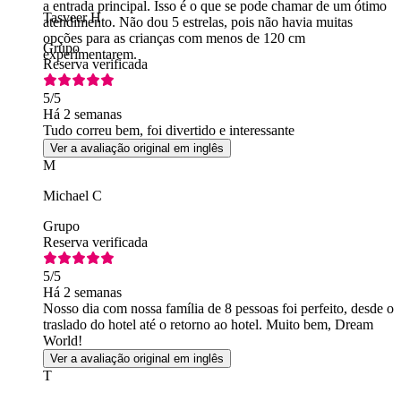
a entrada principal. Isso é o que se pode chamar de um ótimo
Tasveer H
atendimento. Não dou 5 estrelas, pois não havia muitas
opções para as crianças com menos de 120 cm
Grupo
experimentarem.
Reserva verificada
5
/5
Há 2 semanas
Tudo correu bem, foi divertido e interessante
Ver a avaliação original em inglês
M
Michael C
Grupo
Reserva verificada
5
/5
Há 2 semanas
Nosso dia com nossa família de 8 pessoas foi perfeito, desde o
traslado do hotel até o retorno ao hotel. Muito bem, Dream
World!
Ver a avaliação original em inglês
T