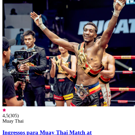
4,5
(
305
)
Muay Thai
Ingressos para Muay Thai Match at