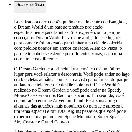
Sua experiência
Localizado a cerca de 43 quilômetros do centro de Bangkok,
o Dream World é um parque temático projetado
especificamente para famílias. Sua experiência no parque
começa no Dream World Plaza, que abriga lojas e lugares
para comer e foi projetado para imitar uma cidade colorida
com prédios bonitos em ambos os lados. Além do Plaza, o
parque temático se estende por diferentes zonas, cada uma
com um tema diferente.
O Dream Garden é a primeira área temática e é um ótimo
lugar para você relaxar e descontrair. Você pode andar no lago
em bicicletas aquáticas ou ter uma vista panorâmica do parque
andando de teleférico. O desfile Colours Of The World é
realizado no Dream Garden e você pode andar na Speedy
Mouse Coaster ou nos Racing Cars aqui. Em seguida, você
encontrará a enorme Adventure Land. Essa zona abriga
algumas das atrações mais populares do parque e apresenta
um tema espacial e futurista. Alguns passeios que você pode
experimentar aqui incluem Space Mountain, Super Splash,
Sky Coaster e Grand Canyon.
Além das zonas temáticas e dos passeios, o Dream World