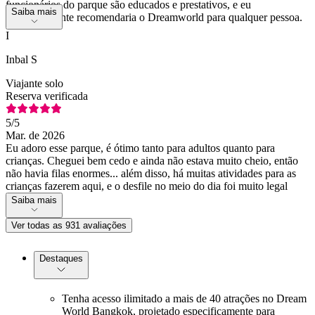
funcionários do parque são educados e prestativos, e eu
Saiba mais
definitivamente recomendaria o Dreamworld para qualquer pessoa.
I
Inbal S
Viajante solo
Reserva verificada
5
/5
Mar. de 2026
Eu adoro esse parque, é ótimo tanto para adultos quanto para
crianças. Cheguei bem cedo e ainda não estava muito cheio, então
não havia filas enormes... além disso, há muitas atividades para as
crianças fazerem aqui, e o desfile no meio do dia foi muito legal
Saiba mais
Ver todas as 931 avaliações
Destaques
Tenha acesso ilimitado a mais de 40 atrações no Dream
World Bangkok, projetado especificamente para