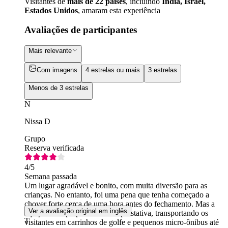
Visitantes de
mais de 22 países
, incluindo
Índia, Israel,
Estados Unidos
, amaram esta experiência
Avaliações de participantes
Mais relevante
Com imagens
4 estrelas ou mais
3 estrelas
Menos de 3 estrelas
N
Nissa D
Grupo
Reserva verificada
4
/5
Semana passada
Um lugar agradável e bonito, com muita diversão para as
crianças. No entanto, foi uma pena que tenha começado a
chover forte cerca de uma hora antes do fechamento. Mas a
Ver a avaliação original em inglês
equipe foi superprofissional e prestativa, transportando os
T
visitantes em carrinhos de golfe e pequenos micro-ônibus até