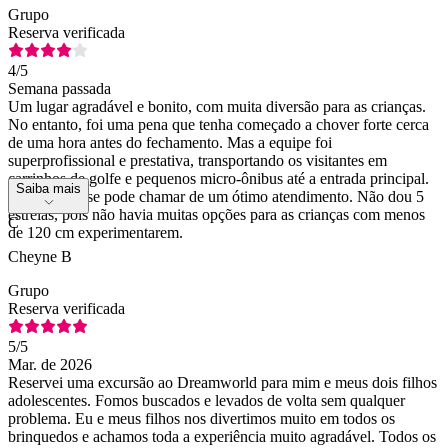
Grupo
Reserva verificada
4
/5
Semana passada
Um lugar agradável e bonito, com muita diversão para as crianças.
No entanto, foi uma pena que tenha começado a chover forte cerca
de uma hora antes do fechamento. Mas a equipe foi
superprofissional e prestativa, transportando os visitantes em
carrinhos de golfe e pequenos micro-ônibus até a entrada principal.
Saiba mais
Isso é o que se pode chamar de um ótimo atendimento. Não dou 5
estrelas, pois não havia muitas opções para as crianças com menos
C
de 120 cm experimentarem.
Cheyne B
Grupo
Reserva verificada
5
/5
Mar. de 2026
Reservei uma excursão ao Dreamworld para mim e meus dois filhos
adolescentes. Fomos buscados e levados de volta sem qualquer
problema. Eu e meus filhos nos divertimos muito em todos os
brinquedos e achamos toda a experiência muito agradável. Todos os