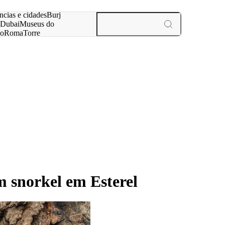
ar
ncias e cidades
Burj
Dubai
Museus do
no
Roma
Torre
aris
experiências e cidades
m snorkel em Esterel