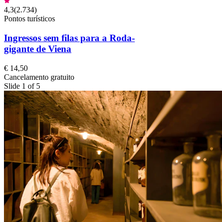
4,3
(
2.734
)
Pontos turísticos
Ingressos sem filas para a Roda-
gigante de Viena
€ 14,50
Cancelamento gratuito
Slide 1 of 5