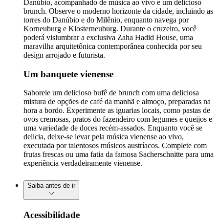
Danúbio, acompanhado de música ao vivo e um delicioso
brunch. Observe o moderno horizonte da cidade, incluindo as
torres do Danúbio e do Milênio, enquanto navega por
Korneuburg e Klosterneuburg. Durante o cruzeiro, você
poderá vislumbrar a exclusiva Zaha Hadid House, uma
maravilha arquitetônica contemporânea conhecida por seu
design arrojado e futurista.
Um banquete vienense
Saboreie um delicioso bufê de brunch com uma deliciosa
mistura de opções de café da manhã e almoço, preparadas na
hora a bordo. Experimente as iguarias locais, como pastas de
ovos cremosas, pratos do fazendeiro com legumes e queijos e
uma variedade de doces recém-assados. Enquanto você se
delicia, deixe-se levar pela música vienense ao vivo,
executada por talentosos músicos austríacos. Complete com
frutas frescas ou uma fatia da famosa Sacherschnitte para uma
experiência verdadeiramente vienense.
Saiba antes de ir
Acessibilidade