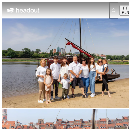
PT
PLN