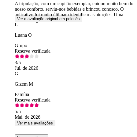
A tripulação, com um capitão exemplar, cuidou muito bem do
nosso conforto, serviu-nos bebidas e brincou conosco. O
aplicativo foi muito útil para identificar as atrações. Uma
Ver a avaliação original em polonês
aventura legal
L
Luana O
Grupo
Reserva verificada
3
/5
Jul. de 2026
G
Gizem M
Família
Reserva verificada
5
/5
Mai. de 2026
Ver mais avaliações