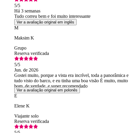
5
/5
Há 3 semanas
Tudo correu bem e foi muito interessante
Ver a avaliação original em inglês
M
Maksim K
Grupo
Reserva verificada
5
/5
Jun. de 2026
Gostei muito, porque a vista era incrível, toda a panorâmica e
tudo visto do barco, e eu tinha uma boa visão É muito, muito
bom, de verdade, e super recomendado
Ver a avaliação original em polonês
E
Elene K
Viajante solo
Reserva verificada
5
/5