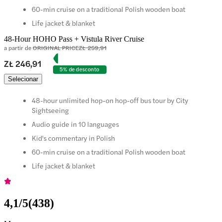
60-min cruise on a traditional Polish wooden boat
Life jacket & blanket
48-Hour HOHO Pass + Vistula River Cruise
a partir de
ORIGINAL PRICE
ZŁ 259,91
ZŁ 246,91
5% de desconto
Selecionar
48-hour unlimited hop-on hop-off bus tour by City
Sightseeing
Audio guide in 10 languages
Kid's commentary in Polish
60-min cruise on a traditional Polish wooden boat
Life jacket & blanket
4,1
/5
(
438
)