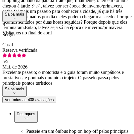
shopping ao lado da parada 1 até que, finalmente, o terceiro ônibus
chegou à tarde 🎉🎉, talvez por ser época de inverno/primavera,
então foi mais um passeio para conhecer a cidade, já que há três
Saiba mais
ônibus programados por dia e eles podem chegar mais cedo. Por que
ficamos sentados por duas horas seguidas? Porque depois que eles
S
terminaram.Então, talvez seja só na época de inverno/primavera.
Visitamos no final de abril
Sergio J
Casal
Reserva verificada
5
/5
Mai. de 2026
Excelente passeio; o motorista e o guia foram muito simpáticos e
prestativos, e pontuais durante o trajeto. O passeio passa pelos
principais pontos turísticos
Saiba mais
Ver todas as 438 avaliações
Destaques
Passeie em um ônibus hop-on hop-off pelos principais