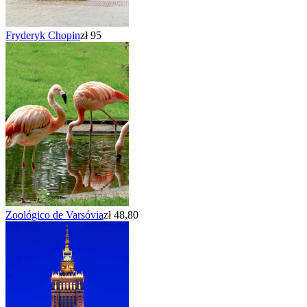
Fryderyk Chopin
zł 95
Zoológico de Varsóvia
zł 48,80