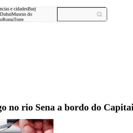
ar
ncias e cidades
Burj
Dubai
Museus do
no
Roma
Torre
aris
experiências e cidades
 no rio Sena a bordo do Capita