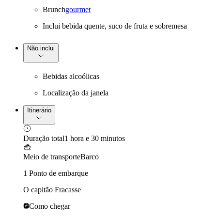
Brunch
gourmet
Inclui bebida quente, suco de fruta e sobremesa
Não inclui
Bebidas alcoólicas
Localização da janela
Itinerário
Duração total
1 hora e 30 minutos
Meio de transporte
Barco
1 Ponto de embarque
O capitão Fracasse
Como chegar