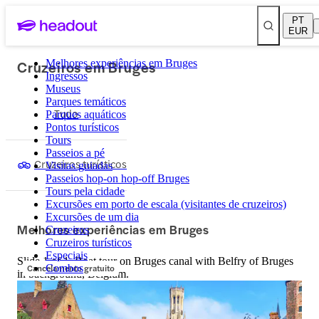
PT
EUR
Cruzeiros em Bruges
Melhores experiências em Bruges
Ingressos
Museus
Parques temáticos
Tudo
Parques aquáticos
Pontos turísticos
Tours
Passeios a pé
Cruzeiros turísticos
Visitas guiadas
Passeios hop-on hop-off Bruges
Tours pela cidade
Excursões em porto de escala (visitantes de cruzeiros)
Excursões de um dia
Melhores experiências em Bruges
Cruzeiros
Cruzeiros turísticos
Especiais
Slide 1 of 1, Boat tour on Bruges canal with Belfry of Bruges
Cancelamento gratuito
Combos
in background, Belgium.