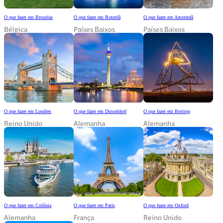
O que fazer em Bruxelas
O que fazer em Roterdã
O que fazer em Amsterdã
Bélgica
Países Baixos
Países Baixos
O que fazer em Londres
O que fazer em Dusseldorf
O que fazer em Bottrop
Reino Unido
Alemanha
Alemanha
O que fazer em Colônia
O que fazer em Paris
O que fazer em Oxford
Alemanha
França
Reino Unido