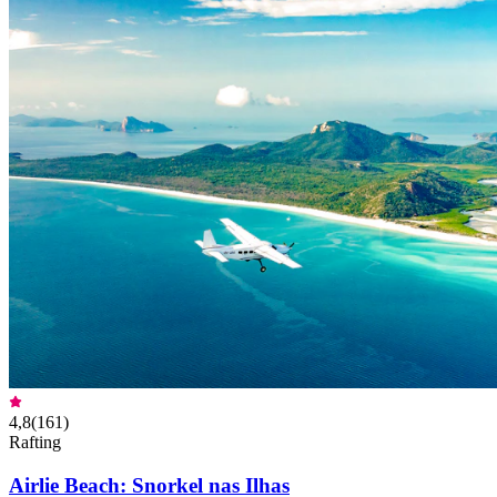
4,8
(
161
)
Rafting
Airlie Beach: Snorkel nas Ilhas