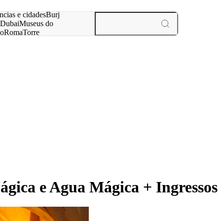
ar
ncias e cidades
Burj
Dubai
Museus do
no
Roma
Torre
aris
experiências e cidades
ica e Agua Mágica + Ingressos p