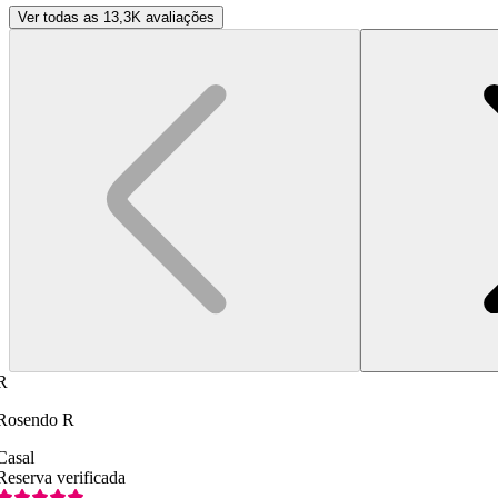
Ver todas as 13,3K avaliações
R
Rosendo R
Casal
Reserva verificada