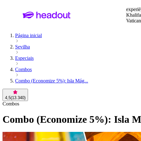
Pesquis
experiê
Khalifa
Vatica
Eiffel
P
Página inicial
Sevilha
Especiais
Combos
Combo (Economize 5%): Isla Mág...
4,5
(
13.340
)
Combos
Combo (Economize 5%): Isla Mág