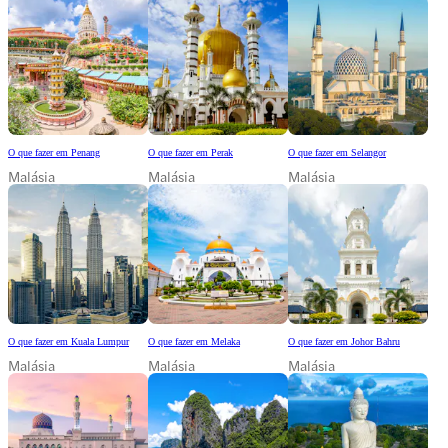
O que fazer em Penang
O que fazer em Perak
O que fazer em Selangor
Malásia
Malásia
Malásia
O que fazer em Kuala Lumpur
O que fazer em Melaka
O que fazer em Johor Bahru
Malásia
Malásia
Malásia