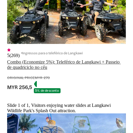
Ingressos para o teleférico de Langkawi
5
(
269
)
Combo (Economize 5%): Teleférico de Langkawi + Passeio 
de quadriciclo no céu
ORIGINAL PRICE
MYR 270
MYR 256,5
5% de desconto
Slide 1 of 1, Visitors enjoying water slides at Langkawi
Wildlife Park's Splash Out attraction.