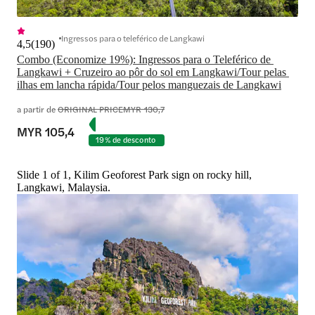
Ingressos para o teleférico de Langkawi
4,5
(
190
)
Combo (Economize 19%): Ingressos para o Teleférico de 
Langkawi + Cruzeiro ao pôr do sol em Langkawi/Tour pelas 
ilhas em lancha rápida/Tour pelos manguezais de Langkawi
a partir de
ORIGINAL PRICE
MYR 130,7
MYR 105,4
19% de desconto
Slide 1 of 1, Kilim Geoforest Park sign on rocky hill,
Langkawi, Malaysia.