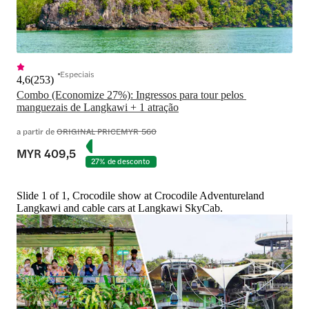
Especiais
4,6
(
253
)
Combo (Economize 27%): Ingressos para tour pelos 
a partir de
ORIGINAL PRICE
MYR 560
MYR 409,5
27% de desconto
Slide 1 of 1, Crocodile show at Crocodile Adventureland
Langkawi and cable cars at Langkawi SkyCab.