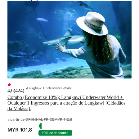
Langkawi Underwater World
4,6
(
424
)
Combo (Economize 10%): Langkawi Underwater World + 
Qualquer 1 Ingressos para a atração de Langkawi [Cidadãos 
da Malásia].
a partir de
ORIGINAL PRICE
MYR 112,8
MYR 101,8
10% de desconto