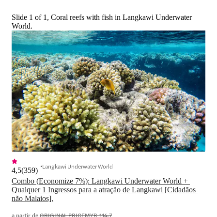
Slide 1 of 1, Coral reefs with fish in Langkawi Underwater
World.
Langkawi Underwater World
4,5
(
359
)
Combo (Economize 7%): Langkawi Underwater World + 
Qualquer 1 Ingressos para a atração de Langkawi [Cidadãos 
não Malaios].
a partir de
ORIGINAL PRICE
MYR 114,7