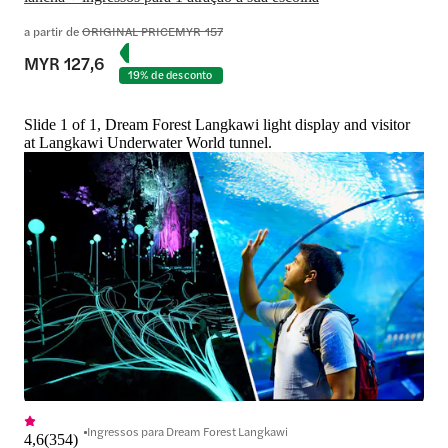
a partir de
ORIGINAL PRICE
MYR 157
MYR 127,6
19% de desconto
Slide 1 of 1, Dream Forest Langkawi light display and visitor
at Langkawi Underwater World tunnel.
Ingressos para Dream Forest Langkawi
4,6
(
354
)