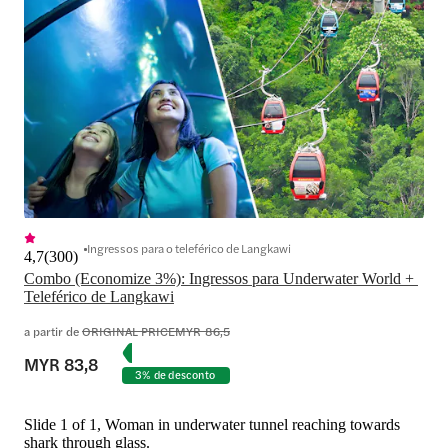
Ingressos para o teleférico de Langkawi
4,7
(
300
)
Combo (Economize 3%): Ingressos para Underwater World + 
Teleférico de Langkawi
a partir de
ORIGINAL PRICE
MYR 86,5
MYR 83,8
3% de desconto
Slide 1 of 1, Woman in underwater tunnel reaching towards
shark through glass.