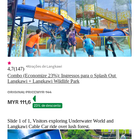
Atrações de Langkawi
4,7
(
147
)
Combo (Economize 23%): Ingressos para o Splash Out 
Langkawi + Langkawi Wildlife Park
ORIGINAL PRICE
MYR 144
MYR 111,6
23% de desconto
Slide 1 of 1, Visitors exploring Underwater World and
Langkawi Cable Car ride over lush forest.