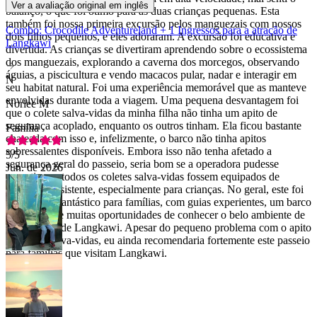
Ver a avaliação original em inglês
balanço, o que foi ótimo para as duas crianças pequenas. Esta
também foi nossa primeira excursão pelos manguezais com nossos
Combo: Crocodile Adventureland + 1 Ingressos para a atração de
dois filhos pequenos, e eles adoraram. A excursão foi educativa e
Langkawi
divertida. As crianças se divertiram aprendendo sobre o ecossistema
dos manguezais, explorando a caverna dos morcegos, observando
águias, a piscicultura e vendo macacos pular, nadar e interagir em
N
seu habitat natural. Foi uma experiência memorável que as manteve
envolvidas durante toda a viagem. Uma pequena desvantagem foi
Norlee M
que o colete salva-vidas da minha filha não tinha um apito de
segurança acoplado, enquanto os outros tinham. Ela ficou bastante
Família
chateada com isso e, infelizmente, o barco não tinha apitos
sobressalentes disponíveis. Embora isso não tenha afetado a
5
/5
segurança geral do passeio, seria bom se a operadora pudesse
Jun. de 2026
garantir que todos os coletes salva-vidas fossem equipados de
maneira consistente, especialmente para crianças. No geral, este foi
um passeio fantástico para famílias, com guias experientes, um barco
confortável e muitas oportunidades de conhecer o belo ambiente de
manguezais de Langkawi. Apesar do pequeno problema com o apito
do colete salva-vidas, eu ainda recomendaria fortemente este passeio
para famílias que visitam Langkawi.