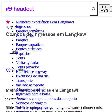
PT
MYR
Melhores experiências em Langkawi
Ingressos
4,7
(
1.997
)
Parques temáticos
Combos de ingressos em Langkawi
Zoológicos
Parques
Parques aquáticos
Pontos turísticos
Tudo
Aquários
Tours
Visitas guiadas
Tours privados
Combos
Bicicletas e segway
Excursões de um dia
Transporte
traslado aeroporto
Melhores experiências em Langkawi
Aluguel de carros
Ingressos para a balsa
Traslados compartilhados do aeroporto
12 experiência
Serviços de viagem
Slide 1 of 1, People enjoying a Langkawi sunset dinner cruise
Serviços aeroportuários