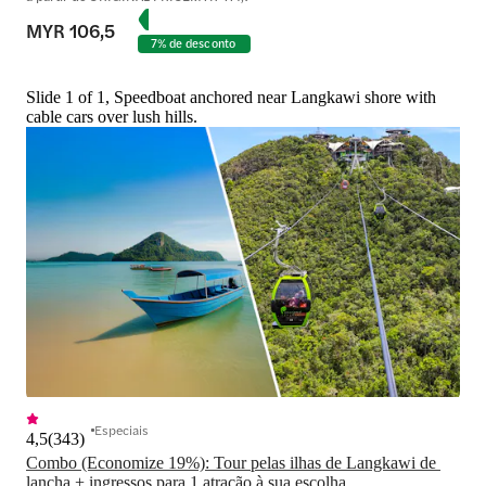
MYR 106,5
7% de desconto
Slide 1 of 1, Speedboat anchored near Langkawi shore with
cable cars over lush hills.
Especiais
4,5
(
343
)
Combo (Economize 19%): Tour pelas ilhas de Langkawi de 
lancha + ingressos para 1 atração à sua escolha