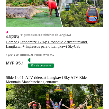
Ingressos para o teleférico de Langkawi
4,6
(
263
)
Combo (Economize 17%): Crocodile Adventureland 
Langkawi + Ingressos para o Langkawi SkyCab
a partir de
ORIGINAL PRICE
MYR 114
MYR 95,1
17% de desconto
Slide 1 of 1, ATV riders at Langkawi Sky ATV Ride,
Mountain Manchinchang entrance.