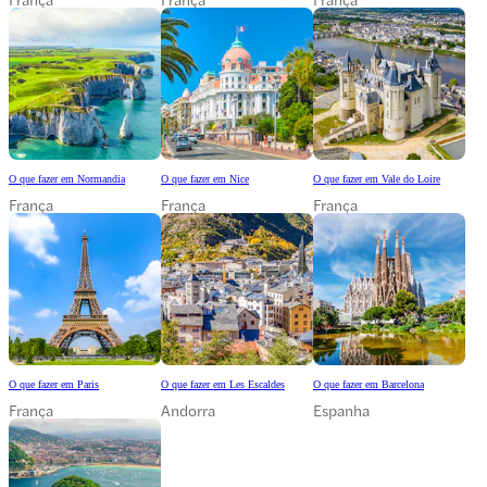
O que fazer em Normandia
O que fazer em Nice
O que fazer em Vale do Loire
França
França
França
O que fazer em Paris
O que fazer em Les Escaldes
O que fazer em Barcelona
França
Andorra
Espanha