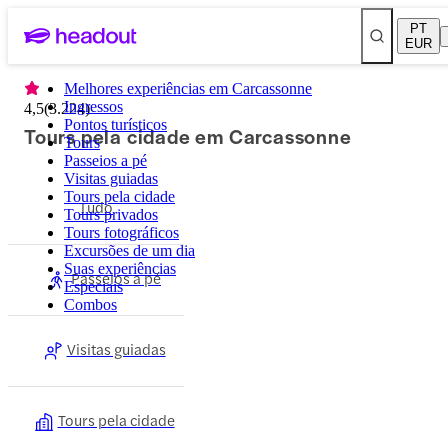
PT
EUR
Melhores experiências em Carcassonne
Ingressos
4,5
(
3.224
)
Pontos turísticos
Tours pela cidade em Carcassonne
Tours
Passeios a pé
Visitas guiadas
Tours pela cidade
Tudo
Tours privados
Tours fotográficos
Excursões de um dia
Suas experiências
Passeios a pé
Especiais
Combos
Visitas guiadas
Tours pela cidade