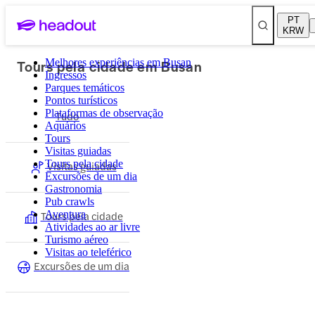
PT
KRW
Tours pela cidade em Busan
Melhores experiências em Busan
Ingressos
Parques temáticos
Pontos turísticos
Plataformas de observação
Tudo
Aquários
Tours
Visitas guiadas
Tours pela cidade
Visitas guiadas
Excursões de um dia
Gastronomia
Pub crawls
Tours pela cidade
Aventura
Atividades ao ar livre
Turismo aéreo
Visitas ao teleférico
Excursões de um dia