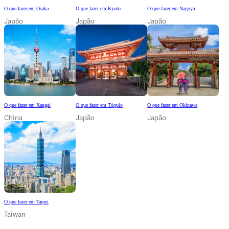
O que fazer em Osaka
O que fazer em Kyoto
O que fazer em Nagoya
Japão
Japão
Japão
O que fazer em Xangai
O que fazer em Tóquio
O que fazer em Okinawa
China
Japão
Japão
O que fazer em Taipei
Taiwan