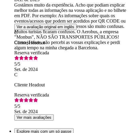
Gostámos muito da experiência. Acho que podiam explicar
melhor todas as informações na vossa aplicação e no bilhete
em PDF. Por exemplo: As informações sobre quais os
eventos/acessos que podem ser acedidos por QR CODE ou
apenas por vouchers/cartões impressos são muito confusas.
Ver a avaliação original em inglês
Muitos turistas ficaram confusos. O Aerobus, a empresa
C
"Monbus", NÃO SÃO TRANSPORTES PÚBLICOS!
Como já disse, não percebi as vossas explicações e perdi
Cliente Headout
algum tempo na minha chegada a Barcelona.
Reserva verificada
5
/5
Set. de 2024
C
Cliente Headout
Reserva verificada
5
/5
Set. de 2024
Ver mais avaliações
Explore mais com um só passe