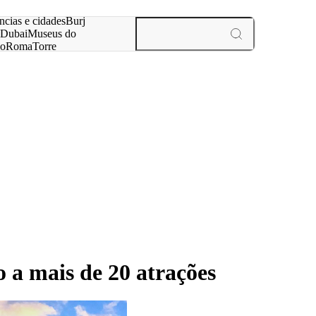
ar
ncias e cidades
Burj
Dubai
Museus do
no
Roma
Torre
aris
experiências e cidades
 a mais de 20 atrações