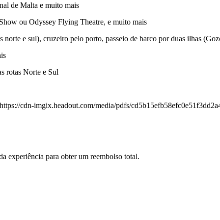
nal de Malta e muito mais
 Show ou Odyssey Flying Theatre, e muito mais
s norte e sul), cruzeiro pelo porto, passeio de barco por duas ilhas (G
is
s rotas Norte e Sul
](https://cdn-imgix.headout.com/media/pdfs/cd5b15efb58efc0e51f3dd2
 da experiência para obter um reembolso total.