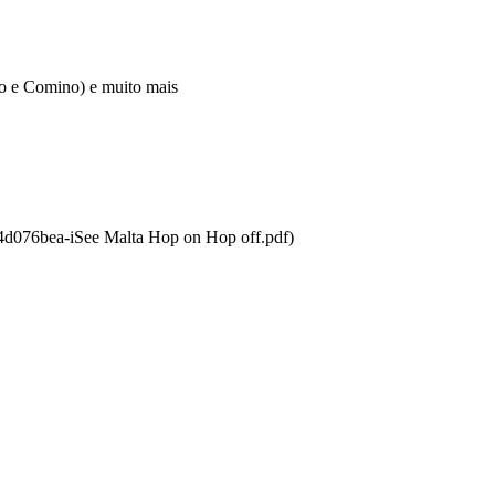
ozo e Comino) e muito mais
a4d076bea-iSee Malta Hop on Hop off.pdf)