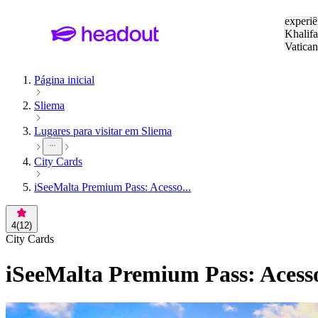
Pesquis
experiê
Khalifa
Vatica
Eiffel
P
Página inicial
Sliema
Lugares para visitar em Sliema
City Cards
iSeeMalta Premium Pass: Acesso...
4
(
12
)
City Cards
iSeeMalta Premium Pass: Acesso